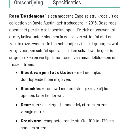
Omschrijving
Specificaties
Rosa ‘Desdemona’
is een moderne Engelse struikroos uit de
collectie van David Austin, geïntroduceerd in 2015. Deze roos
opent met perzikroze bloemknoppen die zich ontvouwen tot
grote, kelkvormige bloemen in een zuiver witte tint met een
zachte roze zweem. De bloemblaadjes zijn licht gebogen, wat
zorgt voor een subtiel spel van licht en schaduw. De geur is
uitgesproken en verfijnd, met tonen van amandelbloesem en
frisse citroen.
Bloeit van juni tot oktober
– met een rijke,
doorlopende bloei in golven.
Bloemkleur:
roomwit met een vleugje roze bij het
openen, later helder wit.
Geur:
sterk en elegant – amandel, citroen en een
vleugje mirre.
Groeivorm:
compacte, ronde struik – 100 tot 120 cm
hoog en breed.