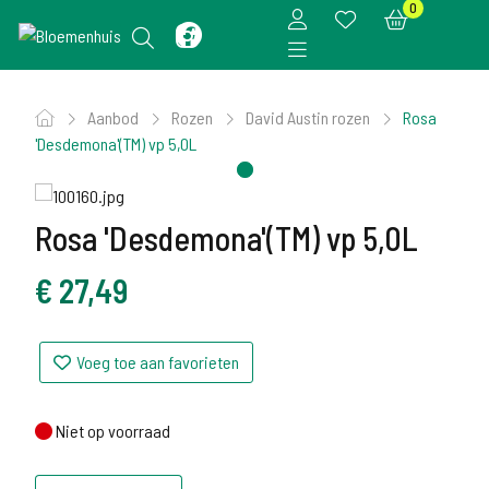
0
Aanbod
Rozen
David Austin rozen
Rosa
'Desdemona'(TM) vp 5,0L
Rosa 'Desdemona'(TM) vp 5,0L
€
27,49
Voeg toe aan favorieten
Niet op voorraad
Niet op voorraad