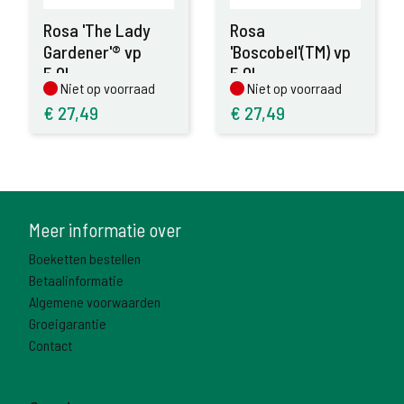
Rosa 'The Lady
Rosa
Gardener'® vp
'Boscobel'(TM) vp
5,0L
5,0L
Niet op voorraad
Niet op voorraad
Niet op voorraad
Niet op voorraad
€
27,49
€
27,49
Meer informatie over
Boeketten bestellen
Betaalinformatie
Algemene voorwaarden
Groeigarantie
Contact