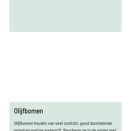
Olijfbomen
Olijfbomen houden van veel zonlicht, goed doorlatende
grond en matige watergift. Bescherm ze in de winter met