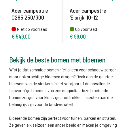
Acer campestre
Acer campestre
C285 250/300
'Elsrijk' 10-12
Niet op voorraad
Op voorraad
Niet op voorraad
Op voorraad
€
549,00
€
99,00
Bekijk de beste bomen met bloemen
Wist je dat sommige bomen niet alleen voor schaduw zorgen,
maar ook prachtige bloemen dragen? Denk aan de geurige
bloesem van de sierkers in het voorjaar of de opvallende
tulpvormige bloemen van een magnolia. Deze bloeiende
bomen zorgen voor kleur, geur én trekken insecten aan die
belangrijk zijn voor de biodiversiteit.
Bloeiende bomen zijn perfect voor tuinen, parken en straten.
Ze geven elk seizoen een ander beeld en maken je omgeving