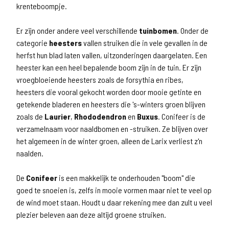
krenteboompje.
Er zijn onder andere veel verschillende
tuinbomen
. Onder de
categorie
heesters
vallen struiken die in vele gevallen in de
herfst hun blad laten vallen, uitzonderingen daargelaten. Een
heester kan een heel bepalende boom zijn in de tuin. Er zijn
vroegbloeiende heesters zoals de forsythia en ribes,
heesters die vooral gekocht worden door mooie getinte en
getekende bladeren en heesters die 's-winters groen blijven
zoals de
Laurier
,
Rhododendron
en
Buxus
. Conifeer is de
verzamelnaam voor naaldbomen en -struiken. Ze blijven over
het algemeen in de winter groen, alleen de Larix verliest z'n
naalden.
De
Conifeer
is een makkelijk te onderhouden "boom" die
goed te snoeien is, zelfs in mooie vormen maar niet te veel op
de wind moet staan. Houdt u daar rekening mee dan zult u veel
plezier beleven aan deze altijd groene struiken.