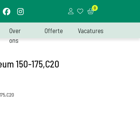
0
Over
Offerte
Vacatures
ons
eum 150-175,C20
175,C20