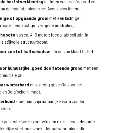
de herfstverkleuring
in tinten van oranje, rood en
van de mooiste binnen het Acer‑assortiment.
ige of opgaande groei
met een luchtige,
kroon en een rustige, verfijnde uitstraling.
 hoogte
van ca. 4–6 meter; ideaal als solitair, in
ls stijlvolle structuurboom.
oor zon tot halfschaduw
– in de zon kleurt hij het
oor humusrijke, goed doorlatende grond
met een
ot neutrale pH.
ar winterhard
en volledig geschikt voor het
 en Belgische klimaat.
derhoud
– behoudt zijn natuurlijke vorm zonder
oeien.
de perfecte keuze voor wie een exclusieve, elegante
kkelijke sierboom zoekt. Ideaal voor tuinen die