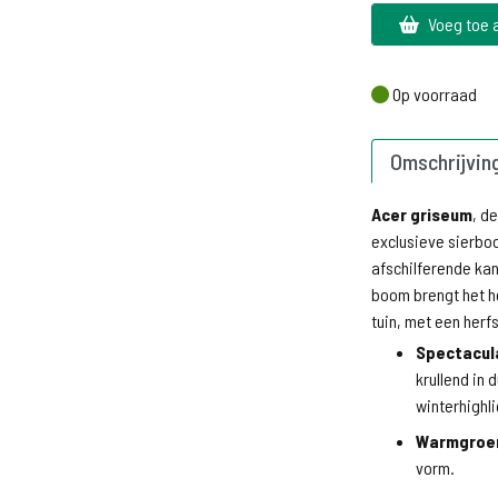
Voeg toe 
Op voorraad
Op voorraad
Omschrijvin
Acer griseum
, d
exclusieve sierboo
afschilferende ka
boom brengt het he
tuin, met een herfs
Spectacula
krullend in
winterhighli
Warmgroen
vorm.