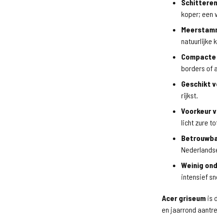
Schitteren
koper; een 
Meerstamm
natuurlijke 
Compacte
borders of a
Geschikt v
rijkst.
Voorkeur v
licht zure t
Betrouwba
Nederlandse
Weinig on
intensief sn
Acer griseum
is 
en jaarrond aantre