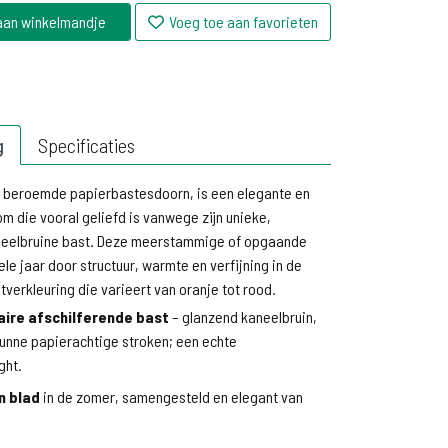
aan winkelmandje
Voeg toe aan favorieten
g
Specificaties
e beroemde papierbastesdoorn, is een elegante en
m die vooral geliefd is vanwege zijn unieke,
neelbruine bast. Deze meerstammige of opgaande
le jaar door structuur, warmte en verfijning in de
tverkleuring die varieert van oranje tot rood.
ire afschilferende bast
– glanzend kaneelbruin,
 dunne papierachtige stroken; een echte
ght.
 blad
in de zomer, samengesteld en elegant van