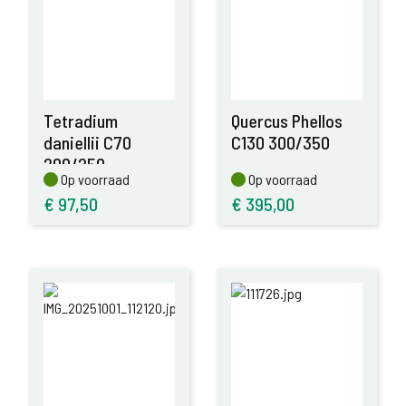
Tetradium
Quercus Phellos
daniellii C70
C130 300/350
200/250
Op voorraad
Op voorraad
Op voorraad
Op voorraad
€
97,50
€
395,00