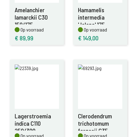
Amelanchier
Hamamelis
lamarckii C30
intermedia
150/175
'Jelena' 175-
Op voorraad
Op voorraad
Op voorraad
Op voorraad
200,C20
€
89,99
€
149,00
Lagerstroemia
Clerodendrum
indica C110
trichotomum
250/300
fargesii C35
Op voorraad
Op voorraad
Op voorraad
Op voorraad