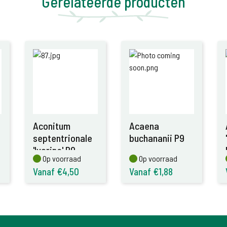
Gerelateerde producten
Aconitum
Acaena
septentrionale
buchananii P9
'Ivorine' P9
Op voorraad
Op voorraad
Op voorraad
Op voorraad
Vanaf €4,50
Vanaf €1,88