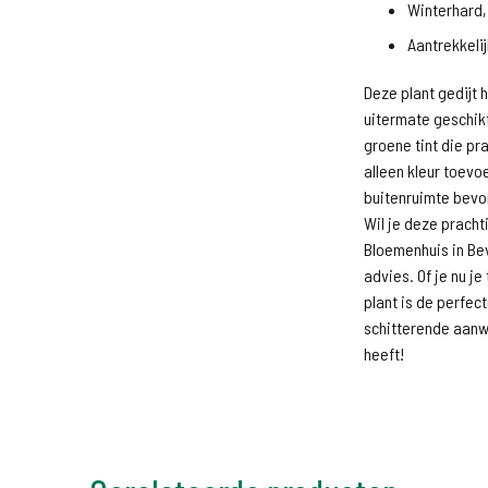
Winterhard,
Aantrekkeli
Deze plant gedijt
uitermate geschikt
groene tint die pr
alleen kleur toev
buitenruimte bevo
Wil je deze prach
Bloemenhuis in Be
advies. Of je nu je
plant is de perfe
schitterende aanwi
heeft!