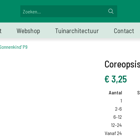
t
Webshop
Tuinarchitectuur
Contact
'Sonnenkind' P9
Coreopsis
€
3,25
Aantal
S
1
2-6
6-12
12-24
Vanaf 24