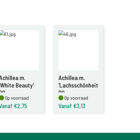
Achillea m.
Achillea m.
'White Beauty'
'Lachsschönheit'
P9
P9
Op voorraad
Op voorraad
Op voorraad
Op voorraad
Vanaf €2,75
Vanaf €3,13