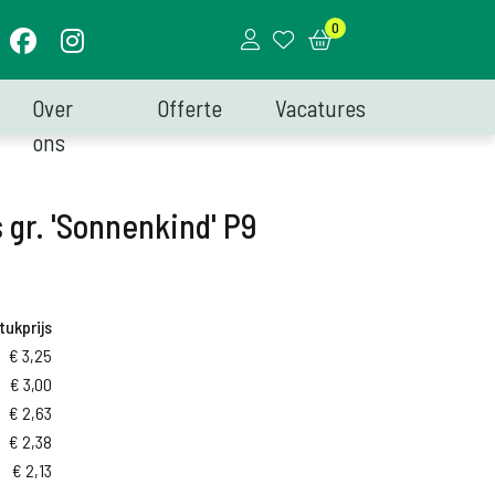
0
Over
Offerte
Vacatures
ons
 gr. 'Sonnenkind' P9
tukprijs
€
3,25
€
3,00
€
2,63
€
2,38
€
2,13