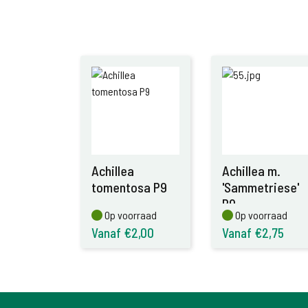
Achillea
Achillea m.
tomentosa P9
'Sammetriese'
P9
Op voorraad
Op voorraad
Op voorraad
Op voorraad
Vanaf €2,00
Vanaf €2,75