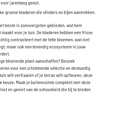
 voor jarenlang genot.
jke groene bladeren die vlinders en bijen aantrekken.
 het beste in zonovergoten gebieden, wat hem
 maakt voor je tuin. De bladeren hebben een frisse
achtig contrasteert met de felle bloemen, wat niet
oegt, maar ook een levendig ecosysteem in jouw
rdert.
tige bloeiende plant aanschaffen? Bezoek
veren voor een uitstekende selectie en deskundig
 tuin wilt verfraaien of je terras wilt opfleuren, deze
cte keuze. Maak je buitenruimte compleet met deze
nst en geniet van de schoonheid die hij te bieden