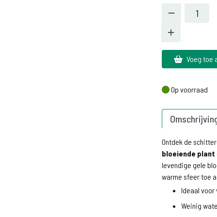
Voeg toe 
Op voorraad
Op voorraad
Omschrijvin
Ontdek de schitte
bloeiende plant
levendige gele bl
warme sfeer toe a
Ideaal voor 
Weinig wate