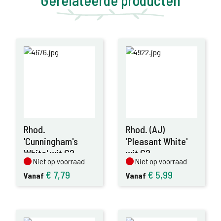
Gerelateerde producten
Rhod.
Rhod. (AJ)
'Cunningham's
'Pleasant White'
White' wit C2
wit C2
Niet op voorraad
Niet op voorraad
Niet op voorraad
Niet op voorraad
€
7,79
€
5,99
Vanaf
Vanaf