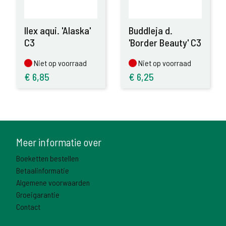
Ilex aqui. 'Alaska'
Buddleja d.
C3
'Border Beauty' C3
Niet op voorraad
Niet op voorraad
Niet op voorraad
Niet op voorraad
€
6,85
€
6,25
Meer informatie over
Boeketten bestellen
Betaalinformatie
Algemene voorwaarden
Groeigarantie
Contact