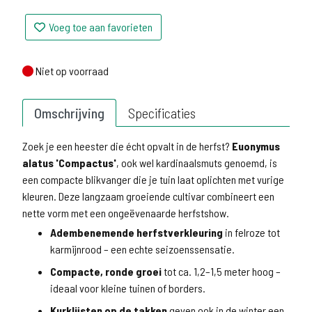
Voeg toe aan favorieten
Niet op voorraad
Niet op voorraad
Omschrijving
Specificaties
Zoek je een heester die écht opvalt in de herfst?
Euonymus
alatus 'Compactus'
, ook wel kardinaalsmuts genoemd, is
een compacte blikvanger die je tuin laat oplichten met vurige
kleuren. Deze langzaam groeiende cultivar combineert een
nette vorm met een ongeëvenaarde herfstshow.
Adembenemende herfstverkleuring
in felroze tot
karmijnrood – een echte seizoenssensatie.
Compacte, ronde groei
tot ca. 1,2–1,5 meter hoog –
ideaal voor kleine tuinen of borders.
Kurklijsten op de takken
geven ook in de winter een