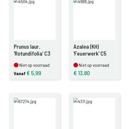
Prunus laur.
Azalea (KH)
'Rotundifolia' C3
'Feuerwerk' C5
Niet op voorraad
Niet op voorraad
Niet op voorraad
Niet op voorraad
€
5,99
€
13,80
Vanaf