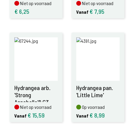
Niet op voorraad
Niet op voorraad
Niet op voorraad
Niet op voorraad
€
6,25
€
7,95
Vanaf
Hydrangea arb.
Hydrangea pan.
'Strong
'Little Lime'
Annabelle'® C3
Niet op voorraad
Op voorraad
Niet op voorraad
Op voorraad
€
15,59
€
8,99
Vanaf
Vanaf