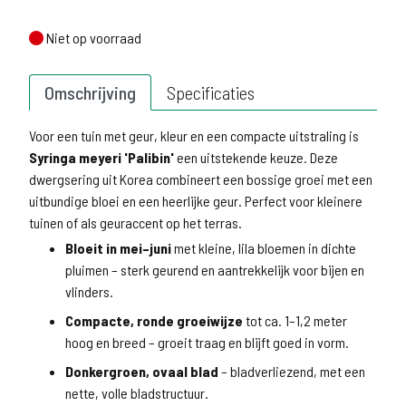
Niet op voorraad
Niet op voorraad
Omschrijving
Specificaties
Voor een tuin met geur, kleur en een compacte uitstraling is
Syringa meyeri 'Palibin'
een uitstekende keuze. Deze
dwergsering uit Korea combineert een bossige groei met een
uitbundige bloei en een heerlijke geur. Perfect voor kleinere
tuinen of als geuraccent op het terras.
Bloeit in mei–juni
met kleine, lila bloemen in dichte
pluimen – sterk geurend en aantrekkelijk voor bijen en
vlinders.
Compacte, ronde groeiwijze
tot ca. 1–1,2 meter
hoog en breed – groeit traag en blijft goed in vorm.
Donkergroen, ovaal blad
– bladverliezend, met een
nette, volle bladstructuur.