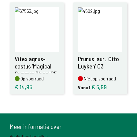
Vitex agnus-
Prunus laur. 'Otto
castus 'Magical
Luyken' C3
Summer Blues' C5
Op voorraad
Niet op voorraad
Op voorraad
Niet op voorraad
€
14,95
€
6,99
Vanaf
Meer informatie over
Boeketten bestellen