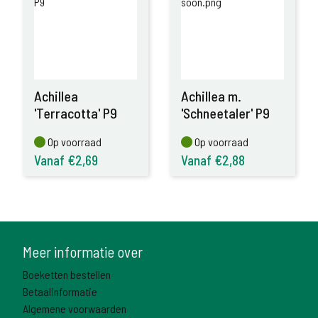
Achillea
Achillea m.
'Terracotta' P9
'Schneetaler' P9
Op voorraad
Op voorraad
Op voorraad
Op voorraad
Vanaf €2,69
Vanaf €2,88
Meer informatie over
Boeketten bestellen
Betaalinformatie
Algemene voorwaarden