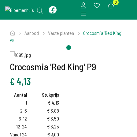
0
Aanbod
Vaste planten
Crocosmia 'Red King'
P9
Crocosmia 'Red King' P9
€
4,13
Aantal
Stukprijs
1
€
4,13
2-6
€
3,88
6-12
€
3,50
12-24
€
3,25
Vanaf 24
€
3,00