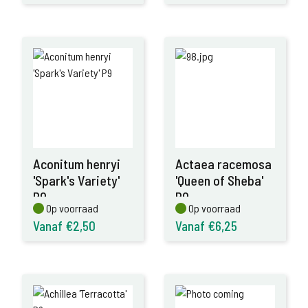
Aconitum henryi
Actaea racemosa
'Spark's Variety'
'Queen of Sheba'
P9
P9
Op voorraad
Op voorraad
Op voorraad
Op voorraad
Vanaf €2,50
Vanaf €6,25