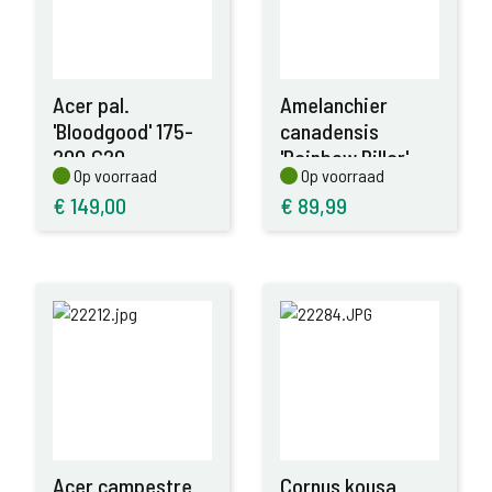
Acer pal.
Amelanchier
'Bloodgood' 175-
canadensis
200,C20
'Rainbow Pillar'
Op voorraad
Op voorraad
Op voorraad
Op voorraad
175-200,C20
€
149,00
€
89,99
Acer campestre
Cornus kousa