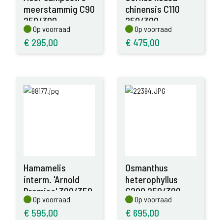
meerstammig C90
chinensis C110
250/300
250/300
Op voorraad
Op voorraad
Op voorraad
Op voorraad
€
295,00
€
475,00
Hamamelis
Osmanthus
interm. 'Arnold
heterophyllus
Promise' 300/350
C290 250/300
Op voorraad
Op voorraad
Op voorraad
Op voorraad
€
595,00
€
695,00