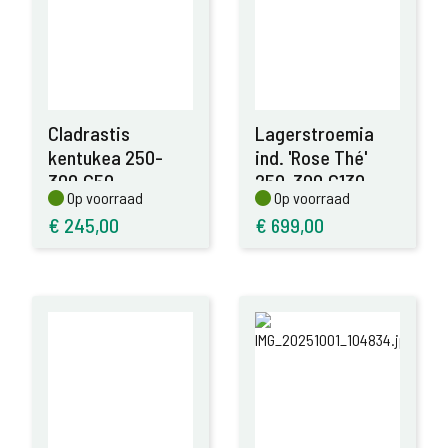
Cladrastis
Lagerstroemia
kentukea 250-
ind. 'Rose Thé'
300,C50
250-300,C130
Op voorraad
Op voorraad
Op voorraad
Op voorraad
€
245,00
€
699,00