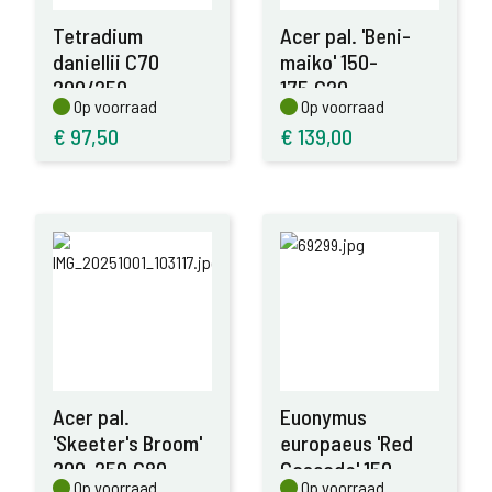
Tetradium
Acer pal. 'Beni-
daniellii C70
maiko' 150-
200/250
175,C20
Op voorraad
Op voorraad
Op voorraad
Op voorraad
€
97,50
€
139,00
Acer pal.
Euonymus
'Skeeter's Broom'
europaeus 'Red
200-250,C80
Cascade' 150-
Op voorraad
Op voorraad
Op voorraad
Op voorraad