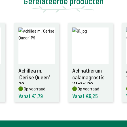
Gerelateerde producten
.
Achillea m.
Achnatherum
'Cerise Queen'
calamagrostis
P9
'Algäu' P9
Op voorraad
Op voorraad
Op voorraad
Op voorraad
Vanaf €1,79
Vanaf €6,25