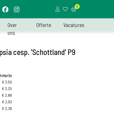
0
Over
Offerte
Vacatures
ons
ia cesp. 'Schottland' P9
tukprijs
€
3,50
€
3,25
€
2,88
€
2,63
€
2,38