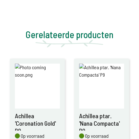
Gerelateerde producten
Achillea
Achillea ptar.
'Coronation Gold'
'Nana Compacta'
P9
P9
Op voorraad
Op voorraad
Op voorraad
Op voorraad