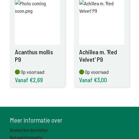
Acanthus mollis
Achillea m. 'Red
P9
Velvet' P9
Op voorraad
Op voorraad
Op voorraad
Op voorraad
Vanaf €2,69
Vanaf €3,00
Meer informatie over
Boeketten bestellen
Betaalinformatie