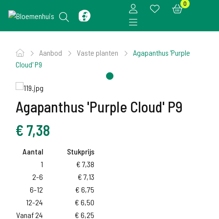
0
Aanbod
Vaste planten
Agapanthus 'Purple
Cloud' P9
Agapanthus 'Purple Cloud' P9
€
7,38
Aantal
Stukprijs
1
€
7,38
2-6
€
7,13
6-12
€
6,75
12-24
€
6,50
Vanaf 24
€
6,25