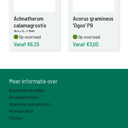
Achnatherum
Acorus gramineus
calamagrostis
'Ogon' P9
'Algäu' P9
Op voorraad
Op voorraad
Op voorraad
Op voorraad
Vanaf €6,25
Vanaf €3,00
Meer informatie over
Boeketten bestellen
Betaalinformatie
Algemene voorwaarden
Groeigarantie
Contact