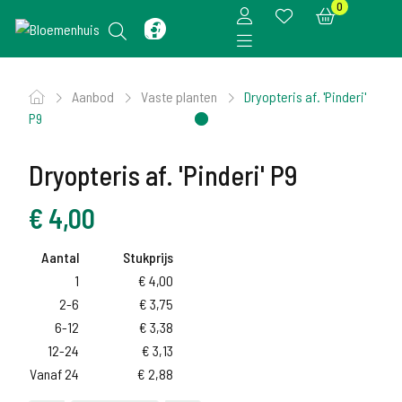
0
Aanbod
Vaste planten
Dryopteris af. 'Pinderi'
P9
Dryopteris af. 'Pinderi' P9
€
4,00
Aantal
Stukprijs
1
€
4,00
2-6
€
3,75
6-12
€
3,38
12-24
€
3,13
Vanaf 24
€
2,88