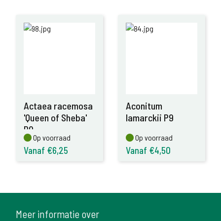
Actaea racemosa
Aconitum
'Queen of Sheba'
lamarckii P9
P9
Op voorraad
Op voorraad
Op voorraad
Op voorraad
Vanaf €6,25
Vanaf €4,50
Meer informatie over