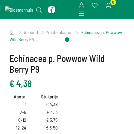
0
Aanbod
Vaste planten
Echinacea p. Powwow
Wild Berry P9
Echinacea p. Powwow Wild
Berry P9
€
4,38
Aantal
Stukprijs
1
€
4,38
2-6
€
4,13
6-12
€
3,75
12-24
€
3,50