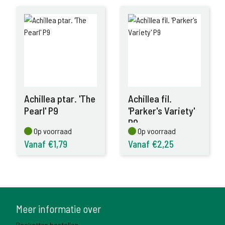
Achillea ptar. 'The
Achillea fil.
Pearl' P9
'Parker's Variety'
P9
Op voorraad
Op voorraad
Op voorraad
Op voorraad
Vanaf €1,79
Vanaf €2,25
Meer informatie over
Boeketten bestellen