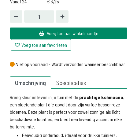
Vanaf 24
€
3,25
Voeg toe aan winkelmandje
Voeg toe aan favorieten
Niet op voorraad - Wordt verzonden wanneer beschikbaar
Niet op voorraad - Wordt verzonden wanneer beschikbaar
Omschrijving
Specificaties
Breng kleur en leven in je tuin met de
prachtige Echinacea
,
een bloeiende plant die opvalt door zijn vurige bessenroze
bloemen. Deze plant is perfect voor zowel zonnige als licht
beschaduwde locaties, en biedt een levendig accent in elke
buitenruimte.
Eenvoudig onderhoud, ideaal voor drukke tuiniers.