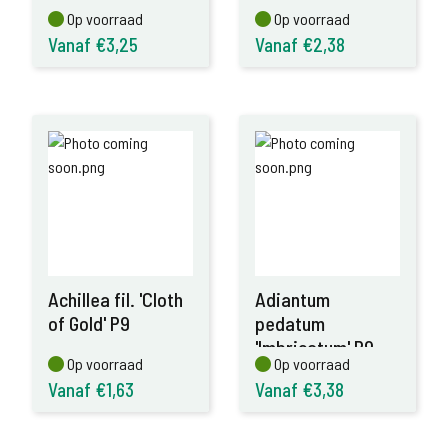
Op voorraad
Op voorraad
Op voorraad
Op voorraad
Vanaf €3,25
Vanaf €2,38
Achillea fil. 'Cloth
Adiantum
of Gold' P9
pedatum
'Imbricatum' P9
Op voorraad
Op voorraad
Op voorraad
Op voorraad
Vanaf €1,63
Vanaf €3,38