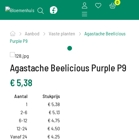
0
Aanbod
Vaste planten
Agastache Beelicious
Purple P9
Agastache Beelicious Purple P9
€
5,38
Aantal
Stukprijs
1
€
5,38
2-6
€
5,13
6-12
€
4,75
12-24
€
4,50
Vanaf 24
€
4,25