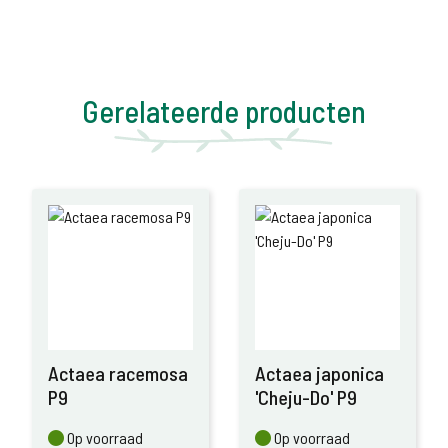
Gerelateerde producten
Actaea racemosa
Actaea japonica
P9
'Cheju-Do' P9
Op voorraad
Op voorraad
Op voorraad
Op voorraad