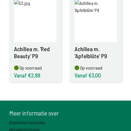
Achillea m. 'Red
Achillea m.
Beauty' P9
'Apfelblüte' P9
Op voorraad
Op voorraad
Op voorraad
Op voorraad
Vanaf €2,88
Vanaf €3,00
Meer informatie over
Boeketten bestellen
Betaalinformatie