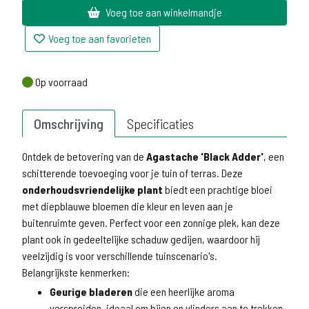
Voeg toe aan winkelmandje
Voeg toe aan favorieten
Op voorraad
Op voorraad
Omschrijving
Specificaties
Ontdek de betovering van de
Agastache 'Black Adder'
, een
schitterende toevoeging voor je tuin of terras. Deze
onderhoudsvriendelijke plant
biedt een prachtige bloei
met diepblauwe bloemen die kleur en leven aan je
buitenruimte geven. Perfect voor een zonnige plek, kan deze
plant ook in gedeeltelijke schaduw gedijen, waardoor hij
veelzijdig is voor verschillende tuinscenario's.
Belangrijkste kenmerken:
Geurige bladeren
die een heerlijke aroma
verspreiden, ideaal om bijen en vlinders aan te trekken.