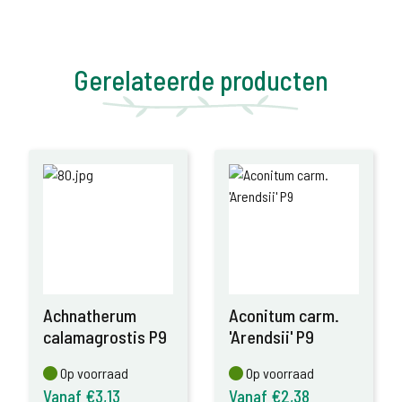
Gerelateerde producten
Achnatherum
Aconitum carm.
calamagrostis P9
'Arendsii' P9
Op voorraad
Op voorraad
Op voorraad
Op voorraad
Vanaf €3,13
Vanaf €2,38