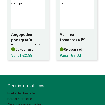
Aegopodium
Achillea
podagraria
tomentosa P9
'Variegatum' P9
Op voorraad
Op voorraad
Op voorraad
Op voorraad
Vanaf €2,88
Vanaf €2,00
Meer informatie over
Boeketten bestellen
Betaalinformatie
Algemene voorwaarden