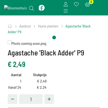
0
Aanbod
Vaste planten
Agastache 'Black
Adder' P9
Agastache 'Black Adder' P9
€
2,49
Aantal
Stukprijs
1
€
2,49
Vanaf 24
€
2,24