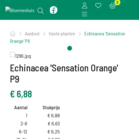
0
Aanbod
Vaste planten
Echinacea 'Sensation
Orange' P9
Echinacea 'Sensation Orange'
P9
€
6,88
Aantal
Stukprijs
1
€
6,88
2-6
€
6,63
6-12
€
6,25