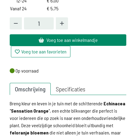
12-24
€
6,00
Vanaf 24
€
5,75
Voeg toe aan winkelmandje
Voeg toe aan favorieten
Op voorraad
Op voorraad
Omschrijving
Specificaties
Breng kleur en leven in je tuin met de schitterende
Echinacea
'Sensation Orange'
, een echte blikvanger die perfect is
voor iedereen die op zoek is naar een onderhoudsvriendelijke
plant. Deze veelzijdige schoonheid bloeit uitbundig met
feloranje bloemen
die niet alleen je tuin verfraaien, maar