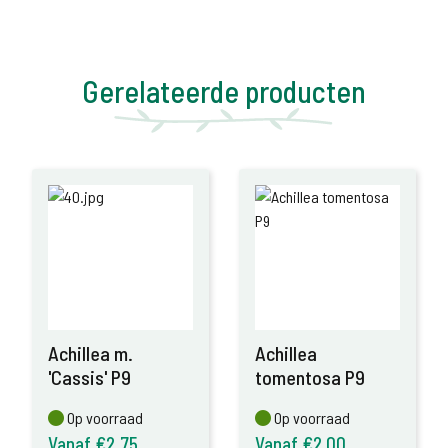
Gerelateerde producten
Achillea m.
Achillea
'Cassis' P9
tomentosa P9
Op voorraad
Op voorraad
Op voorraad
Op voorraad
Vanaf €2,75
Vanaf €2,00