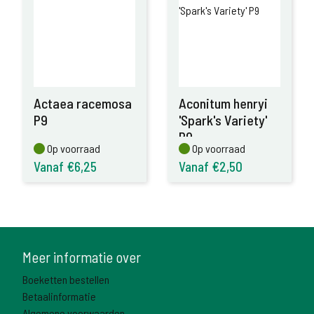
Actaea racemosa
Aconitum henryi
P9
'Spark's Variety'
P9
Op voorraad
Op voorraad
Op voorraad
Op voorraad
Vanaf €6,25
Vanaf €2,50
Meer informatie over
Boeketten bestellen
Betaalinformatie
Algemene voorwaarden