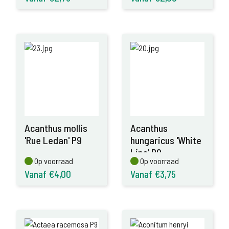
Acanthus mollis
Acanthus
'Rue Ledan' P9
hungaricus 'White
Lips' P9
Op voorraad
Op voorraad
Op voorraad
Op voorraad
Vanaf €4,00
Vanaf €3,75