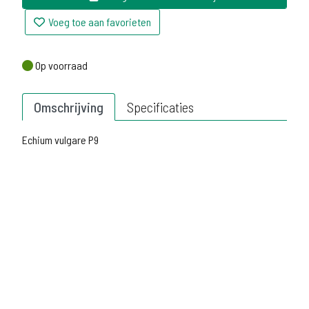
Voeg toe aan favorieten
Op voorraad
Op voorraad
Omschrijving
Specificaties
Echium vulgare P9