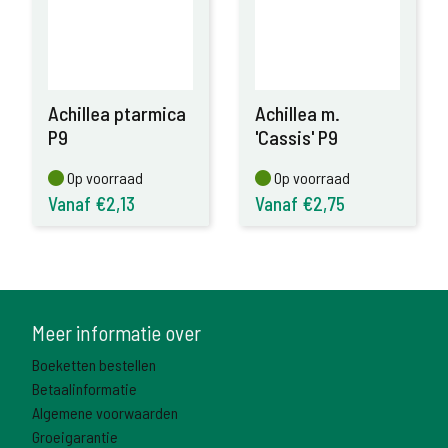
Achillea ptarmica
Achillea m.
P9
'Cassis' P9
Op voorraad
Op voorraad
Op voorraad
Op voorraad
Vanaf €2,13
Vanaf €2,75
Meer informatie over
Boeketten bestellen
Betaalinformatie
Algemene voorwaarden
Groeigarantie