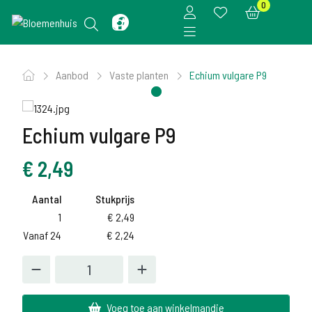
0
Aanbod
Vaste planten
Echium vulgare P9
Echium vulgare P9
€
2,49
Aantal
Stukprijs
1
€
2,49
Vanaf 24
€
2,24
Voeg toe aan winkelmandje