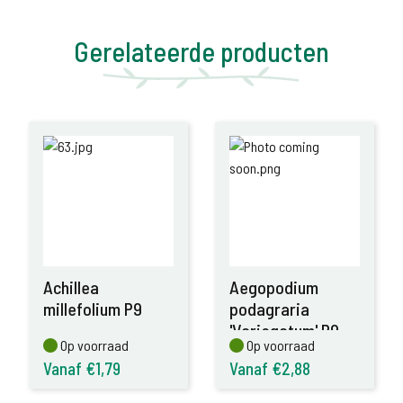
Gerelateerde producten
Achillea
Aegopodium
millefolium P9
podagraria
'Variegatum' P9
Op voorraad
Op voorraad
Op voorraad
Op voorraad
Vanaf €1,79
Vanaf €2,88