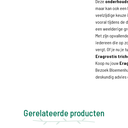
Deze
onderhouds
maar kan ook een 
veelzijdige keuze 
vooral tijdens de
een weelderige gr
Met zijn opvallende
iedereen die op z
vergt. Of je nu je t
Eragrostis tric
Koop nu jouw
Erag
Bezoek Bloemenhui
deskundig advies 
Gerelateerde producten