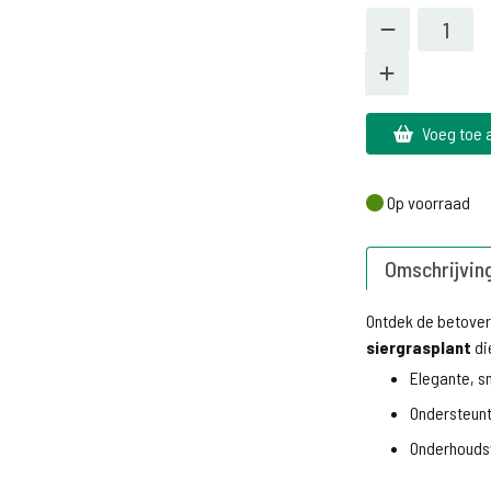
Voeg toe 
Op voorraad
Op voorraad
Omschrijvin
Ontdek de betove
siergrasplant
di
Elegante, sm
Ondersteunt
Onderhoudsv