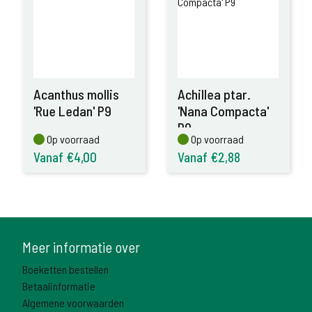
Acanthus mollis
Achillea ptar.
'Rue Ledan' P9
'Nana Compacta'
P9
Op voorraad
Op voorraad
Op voorraad
Op voorraad
Vanaf €4,00
Vanaf €2,88
Meer informatie over
Boeketten bestellen
Betaalinformatie
Algemene voorwaarden