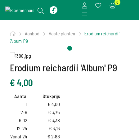
0
Aanbod
Vaste planten
Erodium reichardii
'Album' P9
Erodium reichardii 'Album' P9
€
4,00
Aantal
Stukprijs
1
€
4,00
2-6
€
3,75
6-12
€
3,38
12-24
€
3,13
Vanaf 24
€
2,88