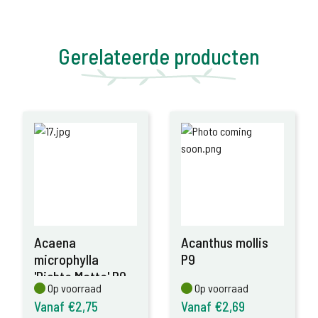
Gerelateerde producten
Acaena
Acanthus mollis
microphylla
P9
'Dichte Matte' P9
Op voorraad
Op voorraad
Op voorraad
Op voorraad
Vanaf €2,75
Vanaf €2,69