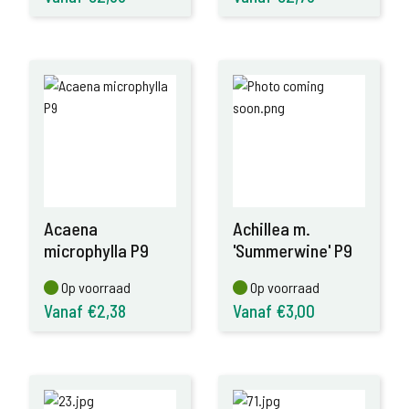
Acaena
Achillea m.
microphylla P9
'Summerwine' P9
Op voorraad
Op voorraad
Op voorraad
Op voorraad
Vanaf €2,38
Vanaf €3,00