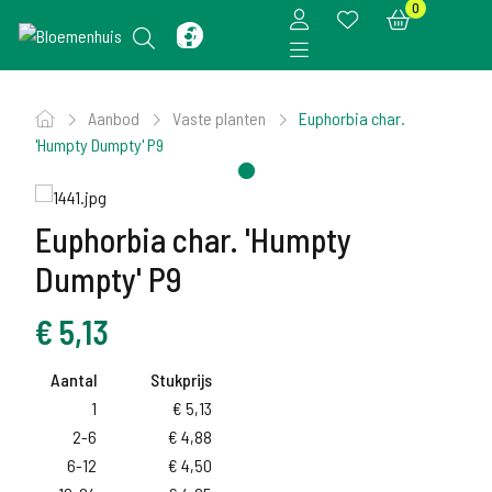
0
Aanbod
Vaste planten
Euphorbia char.
'Humpty Dumpty' P9
Euphorbia char. 'Humpty
Dumpty' P9
€
5,13
Aantal
Stukprijs
1
€
5,13
2-6
€
4,88
6-12
€
4,50