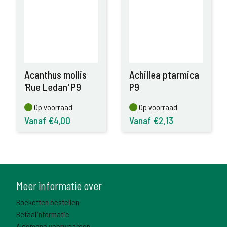
Acanthus mollis
Achillea ptarmica
'Rue Ledan' P9
P9
Op voorraad
Op voorraad
Op voorraad
Op voorraad
Vanaf €4,00
Vanaf €2,13
Meer informatie over
Boeketten bestellen
Betaalinformatie
Algemene voorwaarden