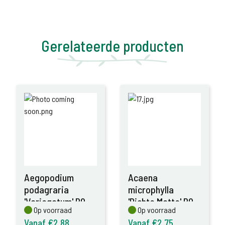
Gerelateerde producten
Aegopodium
Acaena
podagraria
microphylla
'Variegatum' P9
'Dichte Matte' P9
Op voorraad
Op voorraad
Op voorraad
Op voorraad
Vanaf €2,88
Vanaf €2,75