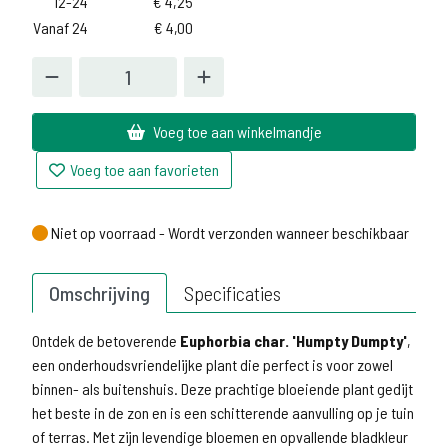
12-24
€
4,25
Vanaf 24
€
4,00
Voeg toe aan winkelmandje
Voeg toe aan favorieten
Niet op voorraad - Wordt verzonden wanneer beschikbaar
Niet op voorraad - Wordt verzonden wanneer beschikbaar
Omschrijving
Specificaties
Ontdek de betoverende
Euphorbia char. 'Humpty Dumpty'
,
een onderhoudsvriendelijke plant die perfect is voor zowel
binnen- als buitenshuis. Deze prachtige bloeiende plant gedijt
het beste in de zon en is een schitterende aanvulling op je tuin
of terras. Met zijn levendige bloemen en opvallende bladkleur