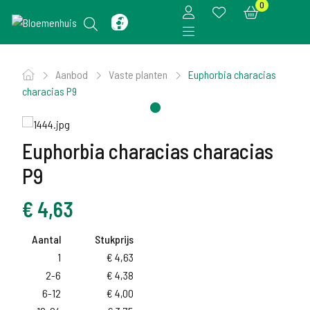
0
Aanbod
Vaste planten
Euphorbia characias
characias P9
Euphorbia characias characias
P9
€
4,63
Aantal
Stukprijs
1
€
4,63
2-6
€
4,38
6-12
€
4,00