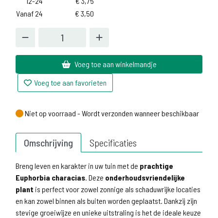
12-24
€
3,75
Vanaf 24
€
3,50
Voeg toe aan winkelmandje
Voeg toe aan favorieten
Niet op voorraad - Wordt verzonden wanneer beschikbaar
Niet op voorraad - Wordt verzonden wanneer beschikbaar
Omschrijving
Specificaties
Breng leven en karakter in uw tuin met de
prachtige
Euphorbia characias
. Deze
onderhoudsvriendelijke
plant
is perfect voor zowel zonnige als schaduwrijke locaties
en kan zowel binnen als buiten worden geplaatst. Dankzij zijn
stevige groeiwijze en unieke uitstraling is het de ideale keuze