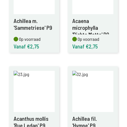
Achillea m.
Acaena
'Sammetriese' P9
microphylla
'Dichte Matte' P9
Op voorraad
Op voorraad
Op voorraad
Op voorraad
Vanaf €2,75
Vanaf €2,75
Acanthus mollis
Achillea fil.
'Rue Ledan' P9
'Hymne' P9