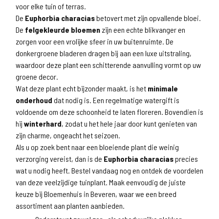
voor elke tuin of terras.
De
Euphorbia characias
betovert met zijn opvallende bloei.
De
felgekleurde bloemen
zijn een echte blikvanger en
zorgen voor een vrolijke sfeer in uw buitenruimte. De
donkergroene bladeren dragen bij aan een luxe uitstraling,
waardoor deze plant een schitterende aanvulling vormt op uw
groene decor.
Wat deze plant echt bijzonder maakt, is het
minimale
onderhoud
dat nodig is. Een regelmatige watergift is
voldoende om deze schoonheid te laten floreren. Bovendien is
hij
winterhard
, zodat u het hele jaar door kunt genieten van
zijn charme, ongeacht het seizoen.
Als u op zoek bent naar een bloeiende plant die weinig
verzorging vereist, dan is de
Euphorbia characias
precies
wat u nodig heeft. Bestel vandaag nog en ontdek de voordelen
van deze veelzijdige tuinplant. Maak eenvoudig de juiste
keuze bij Bloemenhuis in Beveren, waar we een breed
assortiment aan planten aanbieden.