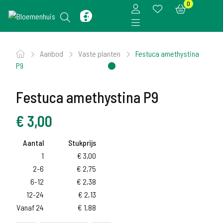
0
Aanbod
Vaste planten
Festuca amethystina
P9
Festuca amethystina P9
€
3,00
Aantal
Stukprijs
1
€
3,00
2-6
€
2,75
6-12
€
2,38
12-24
€
2,13
Vanaf 24
€
1,88