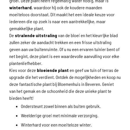
groei. Deze plant heeft regelmatig water nodig, maar is
winterhard
, waardoor hij ook de koudere maanden
moeiteloos doorstaat. Dit maakt het een ideale keuze voor
iedereen die op zoek is naar een aantrekkelijke, maar
gemakkelijke plant.
De
stralende uitstraling
van de bloei en het kleurrijke blad
zullen zeker de aandacht trekken en een frisse uitstraling
geven aan uw buitenruimte. Of u nu een ervaren tuinier bent of
net begint, deze plant is een waardevolle aanvulling voor elke
plantenliefhebber.
Kies voor deze
bloeiende plant
en geef uw tuin of terras de
upgrade die het verdient. Ontdek de mogelijkheden en koop nu
deze fantastische plant bij Bloemenhuis in Beveren. Geniet
van het gemak en de schoonheid die deze unieke plant te
bieden heeft!
Ondersteunt zowel binnen als buiten gebruik.
Weelderige groei met minimale verzorging.
Winterhard voor een moeiteloze winter.