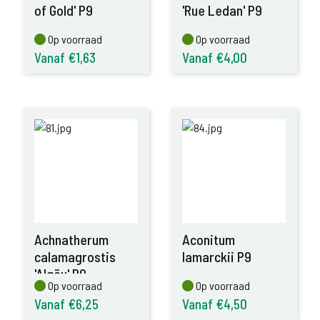
of Gold' P9
'Rue Ledan' P9
Op voorraad
Op voorraad
Op voorraad
Op voorraad
Vanaf €1,63
Vanaf €4,00
Achnatherum
Aconitum
calamagrostis
lamarckii P9
'Algäu' P9
Op voorraad
Op voorraad
Op voorraad
Op voorraad
Vanaf €6,25
Vanaf €4,50