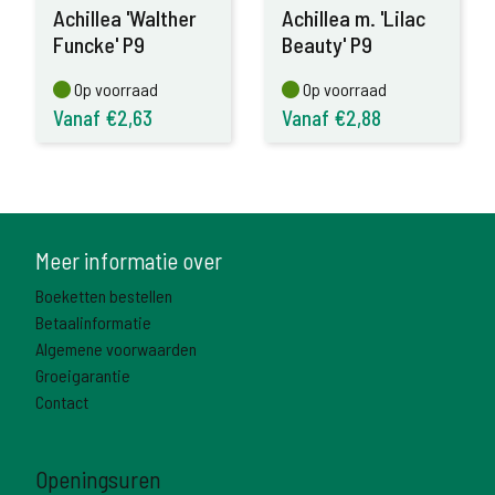
Achillea 'Walther
Achillea m. 'Lilac
Funcke' P9
Beauty' P9
Op voorraad
Op voorraad
Op voorraad
Op voorraad
Vanaf €2,63
Vanaf €2,88
Meer informatie over
Boeketten bestellen
Betaalinformatie
Algemene voorwaarden
Groeigarantie
Contact
Openingsuren