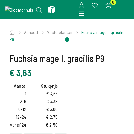
0
Aanbod
Vaste planten
Fuchsia magell. gracilis
P9
Fuchsia magell. gracilis P9
€
3,63
Aantal
Stukprijs
1
€
3,63
2-6
€
3,38
6-12
€
3,00
12-24
€
2,75
Vanaf 24
€
2,50