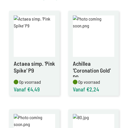
Actaea simp. 'Pink
Achillea
Spike' P9
'Coronation Gold'
P9
Op voorraad
Op voorraad
Op voorraad
Op voorraad
Vanaf €4,49
Vanaf €2,24