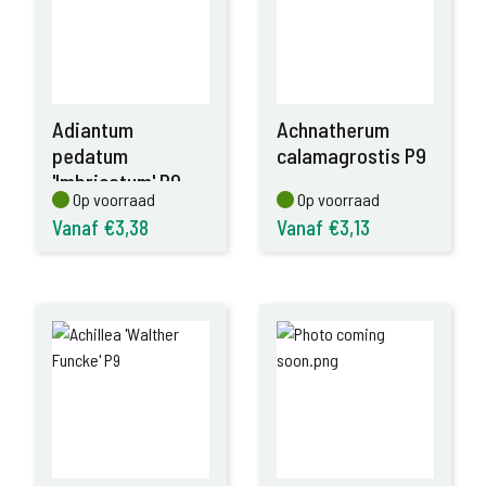
Adiantum
Achnatherum
pedatum
calamagrostis P9
'Imbricatum' P9
Op voorraad
Op voorraad
Op voorraad
Op voorraad
Vanaf €3,38
Vanaf €3,13