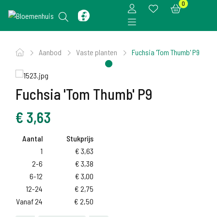
0
Aanbod
Vaste planten
Fuchsia 'Tom Thumb' P9
Fuchsia 'Tom Thumb' P9
€
3,63
Aantal
Stukprijs
1
€
3,63
2-6
€
3,38
6-12
€
3,00
12-24
€
2,75
Vanaf 24
€
2,50