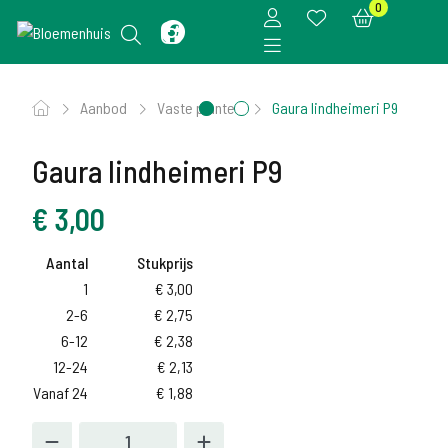
0
Aanbod
Vaste planten
Gaura lindheimeri P9
Gaura lindheimeri P9
€
3,00
Aantal
Stukprijs
1
€
3,00
2-6
€
2,75
6-12
€
2,38
12-24
€
2,13
Vanaf 24
€
1,88