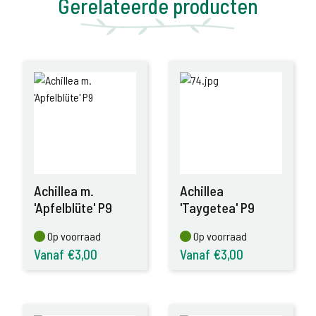
Gerelateerde producten
Achillea m.
Achillea
'Apfelblüte' P9
'Taygetea' P9
Op voorraad
Op voorraad
Op voorraad
Op voorraad
Vanaf €3,00
Vanaf €3,00