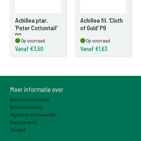
Achillea ptar.
Achillea fil. 'Cloth
'Peter Cottontail'
of Gold' P9
P9
Op voorraad
Op voorraad
Op voorraad
Op voorraad
Vanaf €3,50
Vanaf €1,63
Meer informatie over
Boeketten bestellen
Betaalinformatie
Algemene voorwaarden
Groeigarantie
Contact