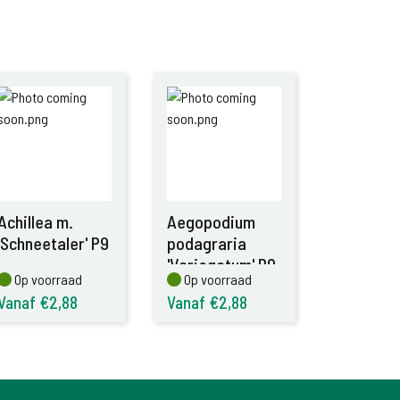
Achillea m.
Aegopodium
'Schneetaler' P9
podagraria
'Variegatum' P9
Op voorraad
Op voorraad
Op voorraad
Op voorraad
Vanaf €2,88
Vanaf €2,88