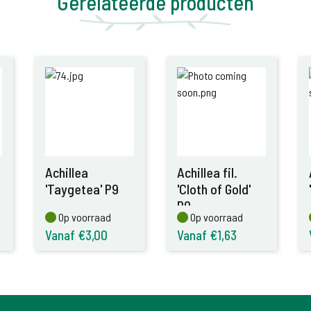
Gerelateerde producten
Achillea
Achillea fil.
'Taygetea' P9
'Cloth of Gold'
P9
Op voorraad
Op voorraad
Op voorraad
Op voorraad
Vanaf €3,00
Vanaf €1,63