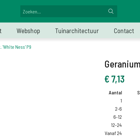
t
Webshop
Tuinarchitectuur
Contact
 'White Ness' P9
Geranium 
€
7,13
Aantal
S
1
2-6
6-12
12-24
Vanaf 24