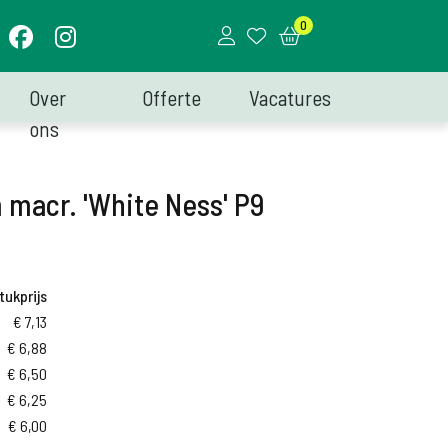
0
Over
Offerte
Vacatures
ons
macr. 'White Ness' P9
tukprijs
€
7,13
€
6,88
€
6,50
€
6,25
€
6,00