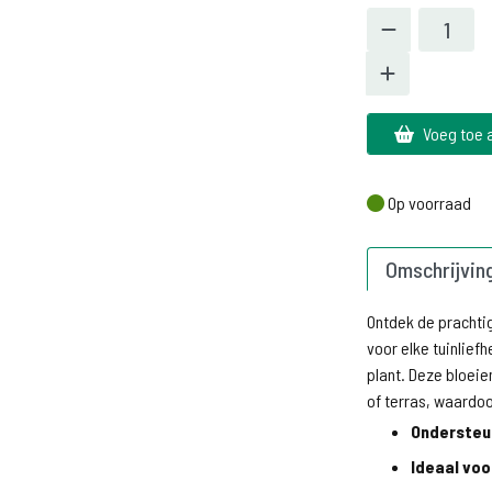
Voeg toe 
Op voorraad
Op voorraad
Omschrijvin
Ontdek de pracht
voor elke tuinlief
plant. Deze bloeie
of terras, waardoo
Ondersteun
Ideaal voo