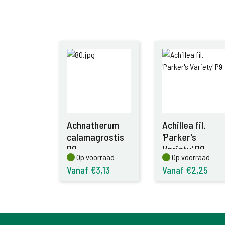
Achnatherum
Achillea fil.
calamagrostis
'Parker's
P9
Variety' P9
Op voorraad
Op voorraad
Op voorraad
Op voorraad
Vanaf €3,13
Vanaf €2,25