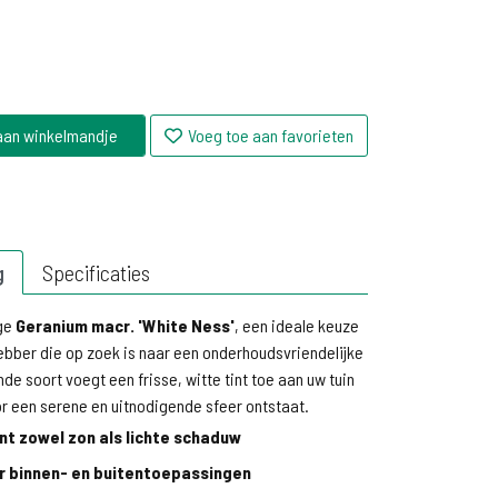
aan winkelmandje
Voeg toe aan favorieten
g
Specificaties
ige
Geranium macr. 'White Ness'
, een ideale keuze
hebber die op zoek is naar een onderhoudsvriendelijke
nde soort voegt een frisse, witte tint toe aan uw tuin
r een serene en uitnodigende sfeer ontstaat.
t zowel zon als lichte schaduw
r binnen- en buitentoepassingen