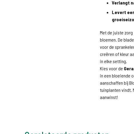
Verlangt n
Levert ee
groeiseiz
Met de juiste zor
bloemen. De blader
voor de sprankelen
creëren of kleur a
in elke setting.
Kies voor de
Gera
in een bloeiende o
aanschaffen bij B
tuinplanten vindt.
aanwinst!