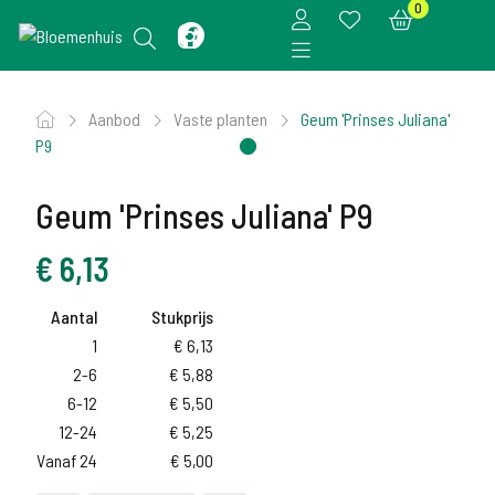
0
Aanbod
Vaste planten
Geum 'Prinses Juliana'
P9
Geum 'Prinses Juliana' P9
€
6,13
Aantal
Stukprijs
1
€
6,13
2-6
€
5,88
6-12
€
5,50
12-24
€
5,25
Vanaf 24
€
5,00