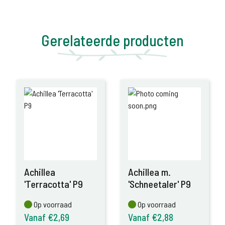
Gerelateerde producten
Achillea
Achillea m.
'Terracotta' P9
'Schneetaler' P9
Op voorraad
Op voorraad
Op voorraad
Op voorraad
Vanaf €2,69
Vanaf €2,88