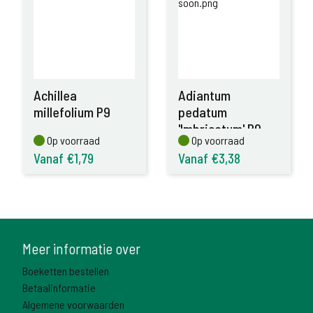
Achillea
Adiantum
millefolium P9
pedatum
'Imbricatum' P9
Op voorraad
Op voorraad
Op voorraad
Op voorraad
Vanaf €1,79
Vanaf €3,38
Meer informatie over
Boeketten bestellen
Betaalinformatie
Algemene voorwaarden