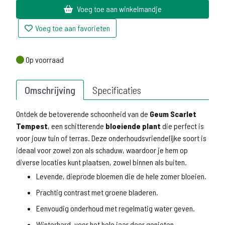
Voeg toe aan winkelmandje
Voeg toe aan favorieten
Op voorraad
Op voorraad
Omschrijving
Specificaties
Ontdek de betoverende schoonheid van de
Geum Scarlet
Tempest
, een schitterende
bloeiende plant
die perfect is
voor jouw tuin of terras. Deze onderhoudsvriendelijke soort is
ideaal voor zowel zon als schaduw, waardoor je hem op
diverse locaties kunt plaatsen, zowel binnen als buiten.
Levende, dieprode bloemen die de hele zomer bloeien.
Prachtig contrast met groene bladeren.
Eenvoudig onderhoud met regelmatig water geven.
Winterhard, voor het hele jaar door genieten.