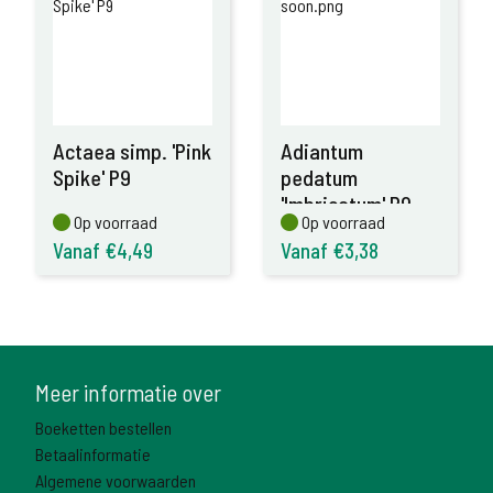
Actaea simp. 'Pink
Adiantum
Spike' P9
pedatum
'Imbricatum' P9
Op voorraad
Op voorraad
Op voorraad
Op voorraad
Vanaf €4,49
Vanaf €3,38
Meer informatie over
Boeketten bestellen
Betaalinformatie
Algemene voorwaarden