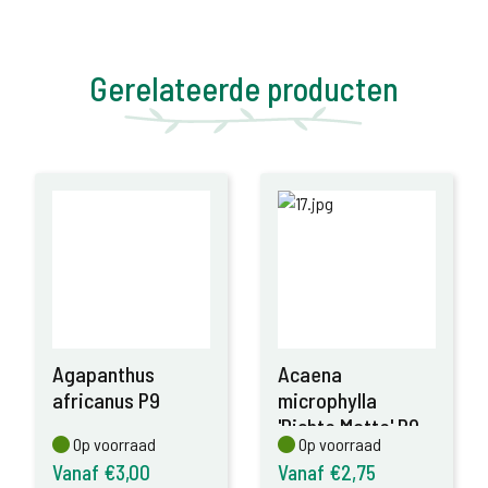
Gerelateerde producten
Agapanthus
Acaena
africanus P9
microphylla
'Dichte Matte' P9
Op voorraad
Op voorraad
Op voorraad
Op voorraad
Vanaf €3,00
Vanaf €2,75