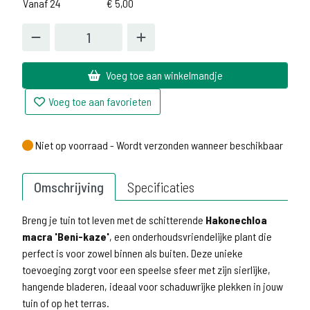
Vanaf 24
€
5,00
Voeg toe aan winkelmandje
Voeg toe aan favorieten
Niet op voorraad - Wordt verzonden wanneer beschikbaar
Niet op voorraad - Wordt verzonden wanneer beschikbaar
Omschrijving
Specificaties
Breng je tuin tot leven met de schitterende
Hakonechloa
macra 'Beni-kaze'
, een onderhoudsvriendelijke plant die
perfect is voor zowel binnen als buiten. Deze unieke
toevoeging zorgt voor een speelse sfeer met zijn sierlijke,
hangende bladeren, ideaal voor schaduwrijke plekken in jouw
tuin of op het terras.