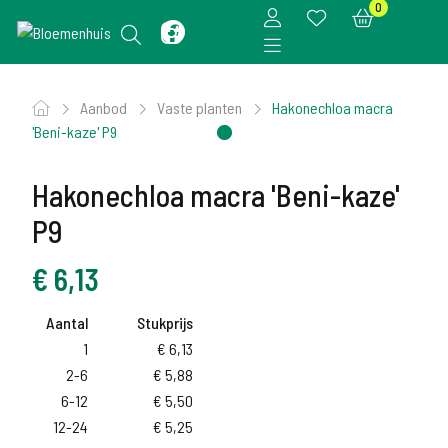
0
Aanbod
Vaste planten
Hakonechloa macra
'Beni-kaze' P9
Hakonechloa macra 'Beni-kaze'
P9
€
6,13
Aantal
Stukprijs
1
€
6,13
2-6
€
5,88
6-12
€
5,50
12-24
€
5,25