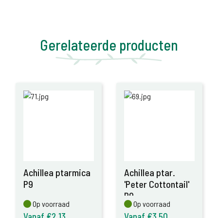
Gerelateerde producten
Achillea ptarmica
Achillea ptar.
P9
'Peter Cottontail'
P9
Op voorraad
Op voorraad
Op voorraad
Op voorraad
Vanaf €2,13
Vanaf €3,50