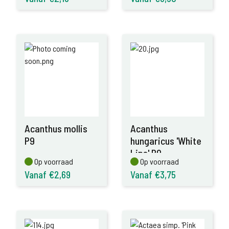
Acanthus mollis
Acanthus
P9
hungaricus 'White
Lips' P9
Op voorraad
Op voorraad
Op voorraad
Op voorraad
Vanaf €2,69
Vanaf €3,75