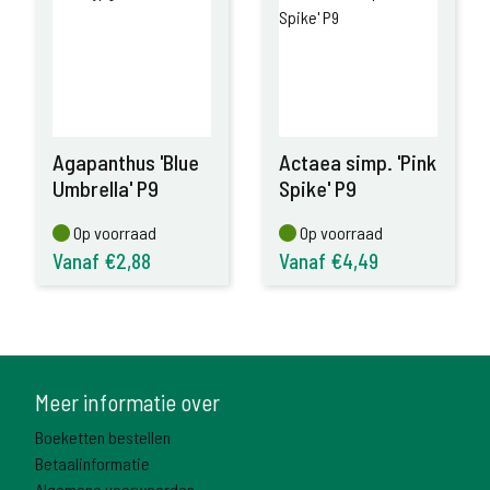
Agapanthus 'Blue
Actaea simp. 'Pink
Umbrella' P9
Spike' P9
Op voorraad
Op voorraad
Op voorraad
Op voorraad
Vanaf €2,88
Vanaf €4,49
Meer informatie over
Boeketten bestellen
Betaalinformatie
Algemene voorwaarden