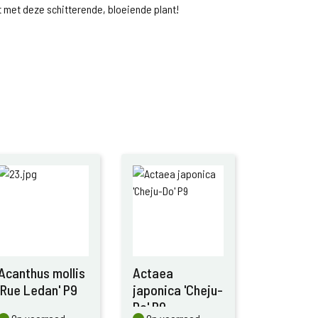
 met deze schitterende, bloeiende plant!
Acanthus mollis
Actaea
'Rue Ledan' P9
japonica 'Cheju-
Do' P9
Op voorraad
Op voorraad