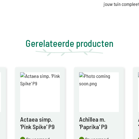
jouw tuin compleet
Gerelateerde producten
Actaea simp.
Achillea m.
'Pink Spike' P9
'Paprika' P9
Op voorraad
Op voorraad