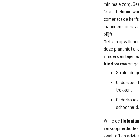
minimale zorg. Gee
je zult beloond w
zomer tot de herfs
maanden doorstaan
blijft.
Met zijn opvallen
deze plant niet al
vlinders en bijen 
biodiverse
omgev
Stralende g
Ondersteunt 
trekken.
Onderhoudsa
schoonheid
Wil je de
Helenium
verkoopmethodes 
kwaliteit en advie