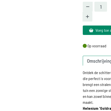
Voeg toe 
Op voorraad
Op voorraad
Omschrijvin
Ontdek de schitte
die perfect is voo
brengt een stralen
tuin een zonnige s
en kan zowel binn
maakt.
Helenium 'Goldr