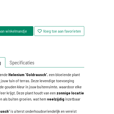
aan winkelmandje
Voeg toe aan favorieten
g
Specificaties
rende
Helenium 'Goldrausch'
, een bloeiende plant
r jouw tuin of terras. Deze levendige toevoeging
de gouden kleur in jouw buitenruimte, waardoor elke
feer krijgt. Deze plant houdt van een
zonnige locatie
en als buiten groeien, wat hem
veelzijdig
inzetbaar
ausch'
is uiterst onderhoudsvriendelijk en vereist