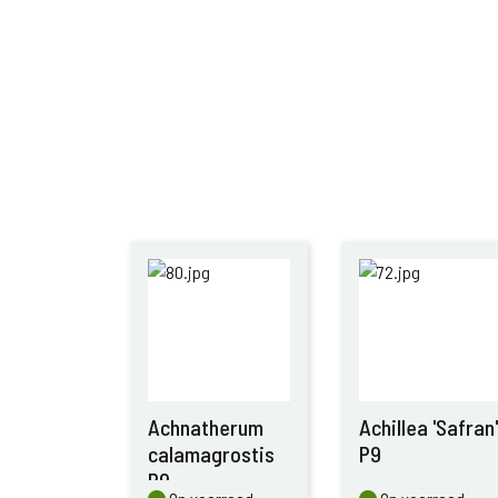
Achnatherum
Achillea 'Safran'
calamagrostis
P9
P9
Op voorraad
Op voorraad