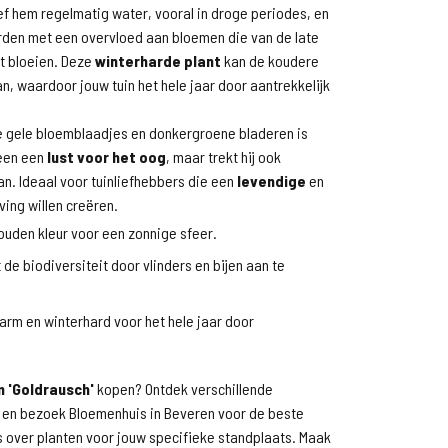
f hem regelmatig water, vooral in droge periodes, en
orden met een overvloed aan bloemen die van de late
t bloeien. Deze
winterharde plant
kan de koudere
, waardoor jouw tuin het hele jaar door aantrekkelijk
de gele bloemblaadjes en donkergroene bladeren is
leen een
lust voor het oog
, maar trekt hij ook
aan. Ideaal voor tuinliefhebbers die een
levendige
en
ing willen creëren.
ouden kleur voor een zonnige sfeer.
de biodiversiteit door vlinders en bijen aan te
rm en winterhard voor het hele jaar door
.
 'Goldrausch'
kopen? Ontdek verschillende
en bezoek Bloemenhuis in Beveren voor de beste
s over planten voor jouw specifieke standplaats. Maak