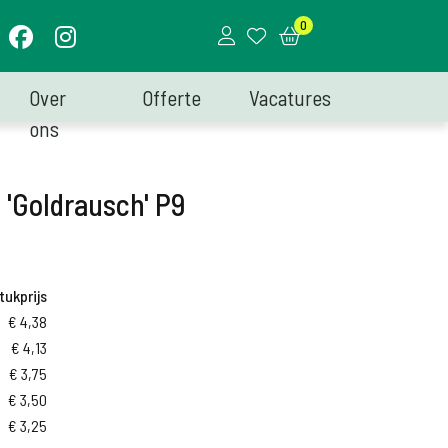
0
Over
Offerte
Vacatures
ons
'Goldrausch' P9
tukprijs
€
4,38
€
4,13
€
3,75
€
3,50
€
3,25