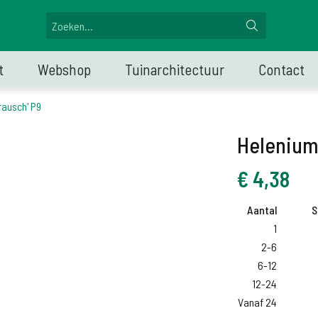
t
Webshop
Tuinarchitectuur
Contact
rausch' P9
Helenium 
€
4,38
Aantal
S
1
2-6
6-12
12-24
Vanaf 24