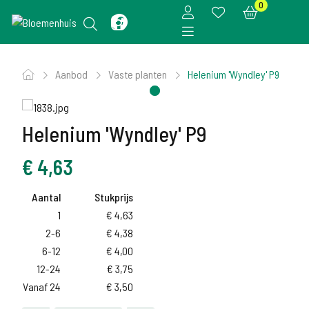
0
Aanbod
Vaste planten
Helenium 'Wyndley' P9
Helenium 'Wyndley' P9
€
4,63
Aantal
Stukprijs
1
€
4,63
2-6
€
4,38
6-12
€
4,00
12-24
€
3,75
Vanaf 24
€
3,50