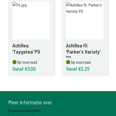
Achillea
Achillea fil.
'Taygetea' P9
'Parker's Variety'
P9
Op voorraad
Op voorraad
Op voorraad
Op voorraad
Vanaf €3,00
Vanaf €2,25
Meer informatie over
Boeketten bestellen