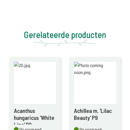
Gerelateerde producten
Acanthus
Achillea m. 'Lilac
hungaricus 'White
Beauty' P9
Lips' P9
Op voorraad
Op voorraad
Op voorraad
Op voorraad