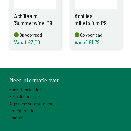
Achillea m.
Achillea
'Summerwine' P9
millefolium P9
Op voorraad
Op voorraad
Op voorraad
Op voorraad
Vanaf €3,00
Vanaf €1,79
Meer informatie over
Boeketten bestellen
Betaalinformatie
Algemene voorwaarden
Groeigarantie
Contact