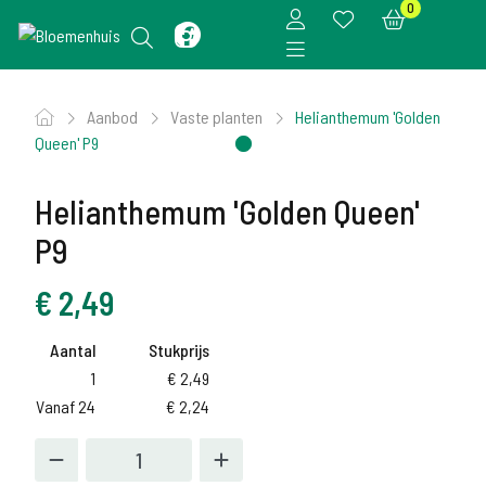
0
Aanbod
Vaste planten
Helianthemum 'Golden
Queen' P9
Helianthemum 'Golden Queen'
P9
€
2,49
Aantal
Stukprijs
1
€
2,49
Vanaf 24
€
2,24