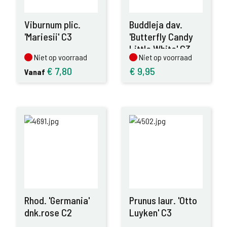
Viburnum plic.
Buddleja dav.
'Mariesii' C3
'Butterfly Candy
Little White' C3
Niet op voorraad
Niet op voorraad
Niet op voorraad
Niet op voorraad
€
7,80
€
9,95
Vanaf
Rhod. 'Germania'
Prunus laur. 'Otto
dnk.rose C2
Luyken' C3