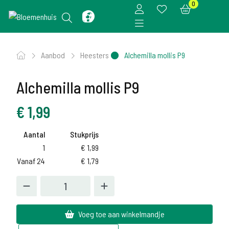
0
Aanbod
Heesters
Alchemilla mollis P9
Alchemilla mollis P9
€
1,99
Aantal
Stukprijs
1
€
1,99
Vanaf 24
€
1,79
Voeg toe aan winkelmandje