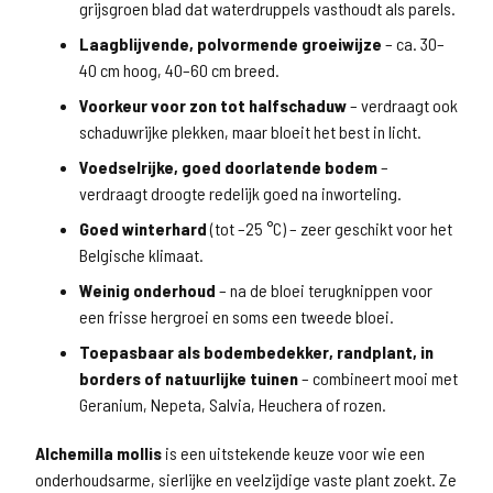
grijsgroen blad dat waterdruppels vasthoudt als parels.
Laagblijvende, polvormende groeiwijze
– ca. 30–
40 cm hoog, 40–60 cm breed.
Voorkeur voor zon tot halfschaduw
– verdraagt ook
schaduwrijke plekken, maar bloeit het best in licht.
Voedselrijke, goed doorlatende bodem
–
verdraagt droogte redelijk goed na inworteling.
Goed winterhard
(tot –25 °C) – zeer geschikt voor het
Belgische klimaat.
Weinig onderhoud
– na de bloei terugknippen voor
een frisse hergroei en soms een tweede bloei.
Toepasbaar als bodembedekker, randplant, in
borders of natuurlijke tuinen
– combineert mooi met
Geranium, Nepeta, Salvia, Heuchera of rozen.
Alchemilla mollis
is een uitstekende keuze voor wie een
onderhoudsarme, sierlijke en veelzijdige vaste plant zoekt. Ze