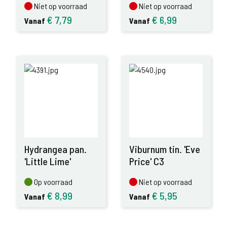
Niet op voorraad
Niet op voorraad
Niet op voorraad
Niet op voorraad
€
7,79
€
6,99
Vanaf
Vanaf
Hydrangea pan.
Viburnum tin. 'Eve
'Little Lime'
Price' C3
Op voorraad
Niet op voorraad
Op voorraad
Niet op voorraad
€
8,99
€
5,95
Vanaf
Vanaf