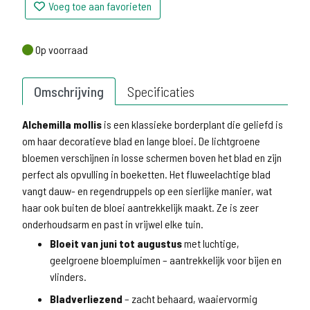
Voeg toe aan favorieten
Op voorraad
Op voorraad
Omschrijving
Specificaties
Alchemilla mollis
is een klassieke borderplant die geliefd is
om haar decoratieve blad en lange bloei. De lichtgroene
bloemen verschijnen in losse schermen boven het blad en zijn
perfect als opvulling in boeketten. Het fluweelachtige blad
vangt dauw- en regendruppels op een sierlijke manier, wat
haar ook buiten de bloei aantrekkelijk maakt. Ze is zeer
onderhoudsarm en past in vrijwel elke tuin.
Bloeit van juni tot augustus
met luchtige,
geelgroene bloempluimen – aantrekkelijk voor bijen en
vlinders.
Bladverliezend
– zacht behaard, waaiervormig