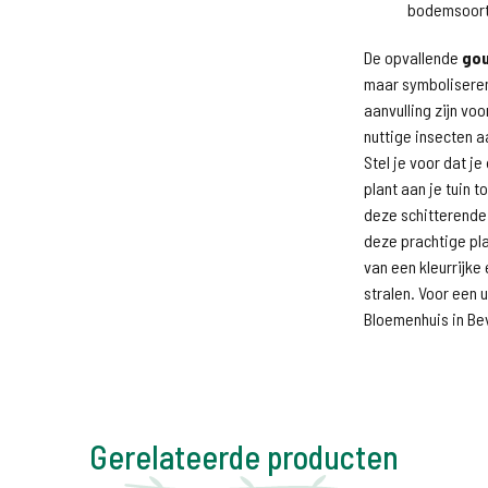
bodemsoort
De opvallende
gou
maar symboliseren
aanvulling zijn vo
nuttige insecten 
Stel je voor dat j
plant aan je tuin 
deze schitterende 
deze prachtige pl
van een kleurrijke 
stralen. Voor een 
Bloemenhuis in Be
Gerelateerde producten