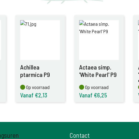
Achillea
Actaea simp.
ptarmica P9
'White Pearl' P9
Op voorraad
Op voorraad
Op voorraad
Op voorraad
Vanaf €2,13
Vanaf €6,25
ngsuren
Contact