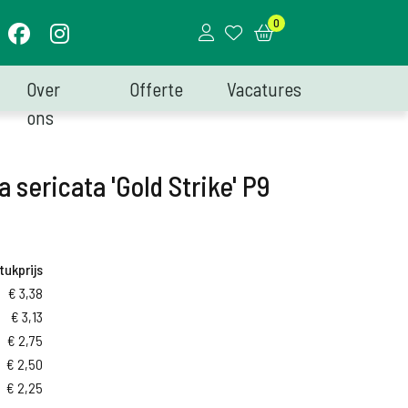
0
Over
Offerte
Vacatures
ons
 sericata 'Gold Strike' P9
tukprijs
€
3,38
€
3,13
€
2,75
€
2,50
€
2,25