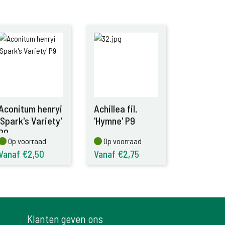
Aconitum henryi
Achillea fil.
'Spark's Variety'
'Hymne' P9
P9
Op voorraad
Op voorraad
Op voorraad
Op voorraad
Vanaf €2,50
Vanaf €2,75
Klanten geven ons