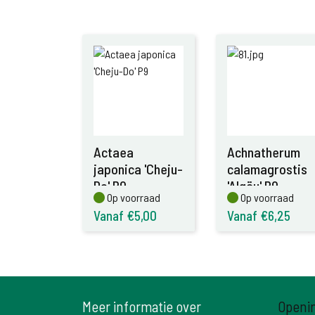
Actaea
Achnatherum
japonica 'Cheju-
calamagrostis
Do' P9
'Algäu' P9
Op voorraad
Op voorraad
Op voorraad
Op voorraad
Vanaf €5,00
Vanaf €6,25
Meer informatie over
Openi