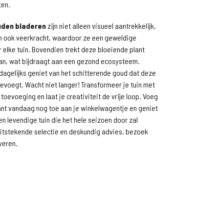
en.
den bladeren
zijn niet alleen visueel aantrekkelijk,
 ook veerkracht, waardoor ze een geweldige
or elke tuin. Bovendien trekt deze bloeiende plant
aan, wat bijdraagt aan een gezond ecosysteem.
e dagelijks geniet van het schitterende goud dat deze
toevoegt. Wacht niet langer! Transformeer je tuin met
toevoeging en laat je creativiteit de vrije loop. Voeg
ant vandaag nog toe aan je winkelwagentje en geniet
en levendige tuin die het hele seizoen door zal
uitstekende selectie en deskundig advies, bezoek
veren.