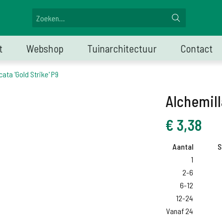
t
Webshop
Tuinarchitectuur
Contact
cata 'Gold Strike' P9
Alchemilla
€
3,38
Aantal
S
1
2-6
6-12
12-24
Vanaf 24