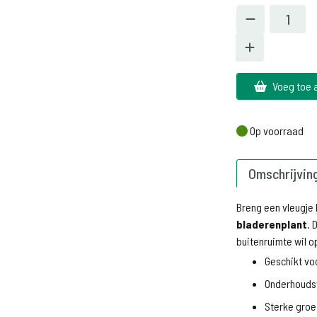
Voeg toe 
Op voorraad
Op voorraad
Omschrijvin
Breng een vleugje 
bladerenplant
. 
buitenruimte wil op
Geschikt vo
Onderhoudsvr
Sterke groe