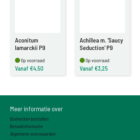
Aconitum
Achillea m. 'Saucy
lamarckii P9
Seduction' P9
Op voorraad
Op voorraad
Op voorraad
Op voorraad
Vanaf €4,50
Vanaf €3,25
Meer informatie over
Boeketten bestellen
Betaalinformatie
Algemene voorwaarden