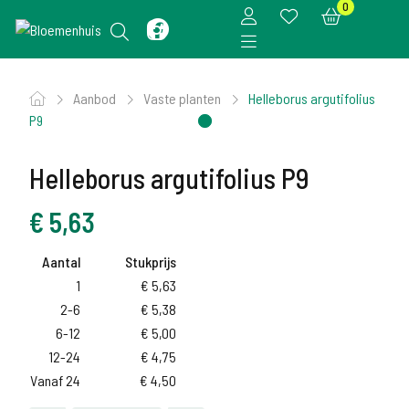
0
Aanbod
Vaste planten
Helleborus argutifolius
P9
Helleborus argutifolius P9
€
5,63
Aantal
Stukprijs
1
€
5,63
2-6
€
5,38
6-12
€
5,00
12-24
€
4,75
Vanaf 24
€
4,50