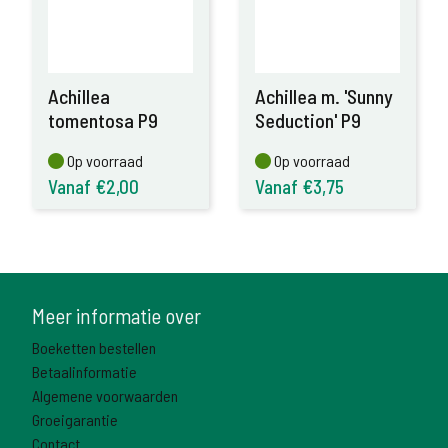
Achillea
Achillea m. 'Sunny
tomentosa P9
Seduction' P9
Op voorraad
Op voorraad
Op voorraad
Op voorraad
Vanaf €2,00
Vanaf €3,75
Meer informatie over
Boeketten bestellen
Betaalinformatie
Algemene voorwaarden
Groeigarantie
Contact