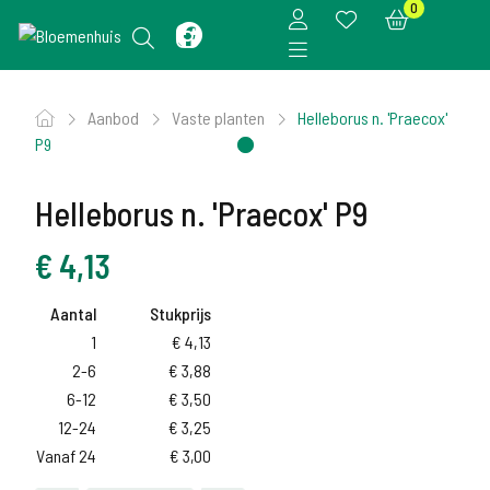
0
Aanbod
Vaste planten
Helleborus n. 'Praecox'
P9
Helleborus n. 'Praecox' P9
€
4,13
Aantal
Stukprijs
1
€
4,13
2-6
€
3,88
6-12
€
3,50
12-24
€
3,25
Vanaf 24
€
3,00