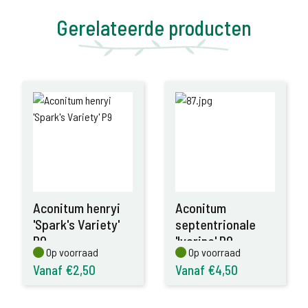
Gerelateerde producten
Aconitum henryi
Aconitum
'Spark's Variety'
septentrionale
P9
'Ivorine' P9
Op voorraad
Op voorraad
Op voorraad
Op voorraad
Vanaf €2,50
Vanaf €4,50