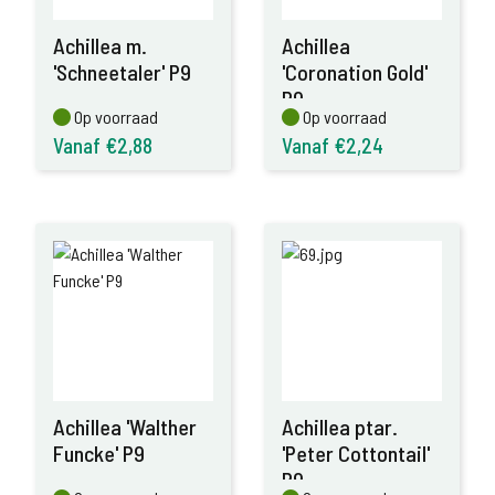
Achillea m.
Achillea
'Schneetaler' P9
'Coronation Gold'
P9
Op voorraad
Op voorraad
Op voorraad
Op voorraad
Vanaf €2,88
Vanaf €2,24
Achillea 'Walther
Achillea ptar.
Funcke' P9
'Peter Cottontail'
P9