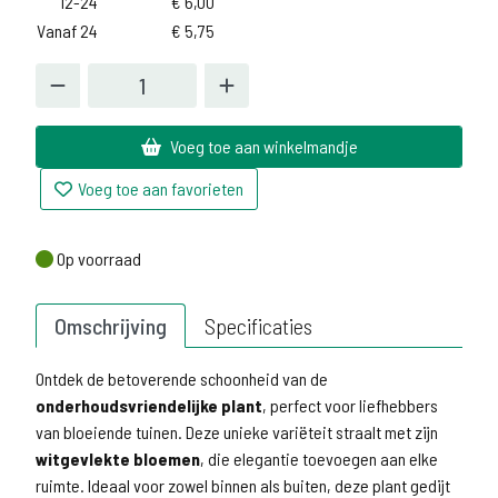
12-24
€
6,00
Vanaf 24
€
5,75
Voeg toe aan winkelmandje
Voeg toe aan favorieten
Op voorraad
Op voorraad
Omschrijving
Specificaties
Ontdek de betoverende schoonheid van de
onderhoudsvriendelijke plant
, perfect voor liefhebbers
van bloeiende tuinen. Deze unieke variëteit straalt met zijn
witgevlekte bloemen
, die elegantie toevoegen aan elke
ruimte. Ideaal voor zowel binnen als buiten, deze plant gedijt