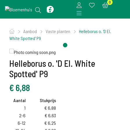
0
Aanbod
Vaste planten
Helleborus o. 'D El.
White Spotted' P9
Helleborus o. 'D El. White
Spotted' P9
€
6,88
Aantal
Stukprijs
1
€
6,88
2-6
€
6,63
6-12
€
6,25