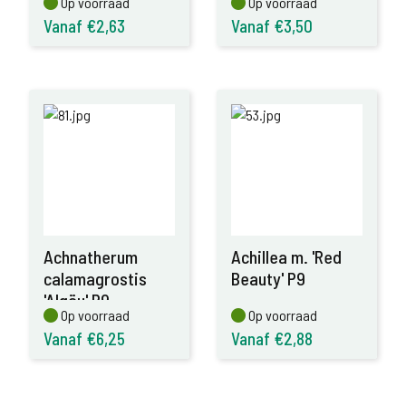
Op voorraad
Op voorraad
Op voorraad
Op voorraad
Vanaf €2,63
Vanaf €3,50
Achnatherum
Achillea m. 'Red
calamagrostis
Beauty' P9
'Algäu' P9
Op voorraad
Op voorraad
Op voorraad
Op voorraad
Vanaf €6,25
Vanaf €2,88