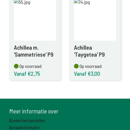
Achillea m.
Achillea
'Sammetriese' P9
'Taygetea' P9
Op voorraad
Op voorraad
Op voorraad
Op voorraad
Vanaf €2,75
Vanaf €3,00
Meer informatie over
Boeketten bestellen
Betaalinformatie