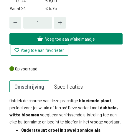
12-24
€
6,00
Vanaf 24
€
5,75
Voeg toe aan winkelmandje
Voeg toe aan favorieten
Op voorraad
Op voorraad
Omschrijving
Specificaties
Ontdek de charme van deze prachtige
bloeiende plant
,
perfect voor jouw tuin of terras! Deze variant met
dubbele,
witte bloemen
voegt een verfrissende uitstraling toe aan
elke buitenruimte en begint te bloeien in het vroege voorjaar.
Ondersteunt groei in zowel zonnige als