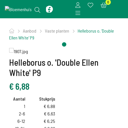
0
Aanbod
Vaste planten
Helleborus o. 'Double
Ellen White' P9
Helleborus o. 'Double Ellen
White' P9
€
6,88
Aantal
Stukprijs
1
€
6,88
2-6
€
6,63
6-12
€
6,25