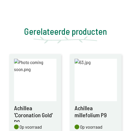
Gerelateerde producten
Achillea
Achillea
'Coronation Gold'
millefolium P9
P9
Op voorraad
Op voorraad
Op voorraad
Op voorraad