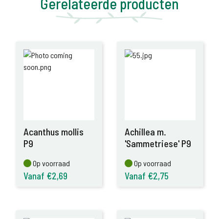
Gerelateerde producten
Acanthus mollis
Achillea m.
P9
'Sammetriese' P9
Op voorraad
Op voorraad
Op voorraad
Op voorraad
Vanaf €2,69
Vanaf €2,75