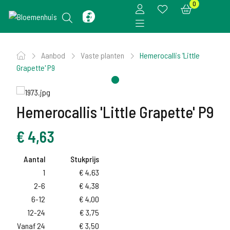
0
Aanbod
Vaste planten
Hemerocallis 'Little
Grapette' P9
Hemerocallis 'Little Grapette' P9
€
4,63
Aantal
Stukprijs
1
€
4,63
2-6
€
4,38
6-12
€
4,00
12-24
€
3,75
Vanaf 24
€
3,50