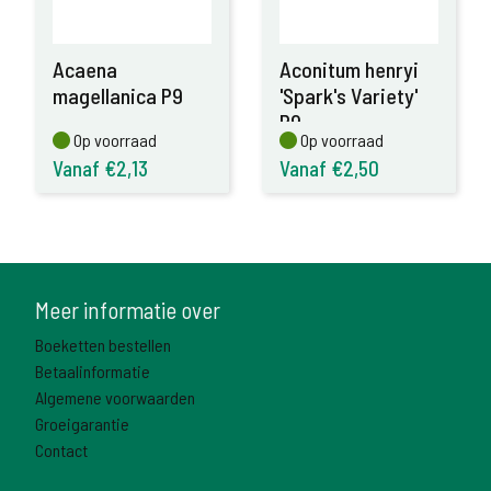
Acaena
Aconitum henryi
magellanica P9
'Spark's Variety'
P9
Op voorraad
Op voorraad
Op voorraad
Op voorraad
Vanaf €2,13
Vanaf €2,50
Meer informatie over
Boeketten bestellen
Betaalinformatie
Algemene voorwaarden
Groeigarantie
Contact