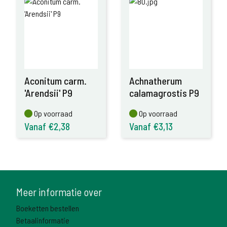
Aconitum carm.
Achnatherum
'Arendsii' P9
calamagrostis P9
Op voorraad
Op voorraad
Op voorraad
Op voorraad
Vanaf €2,38
Vanaf €3,13
Meer informatie over
Boeketten bestellen
Betaalinformatie