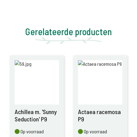
Gerelateerde producten
Achillea m. 'Sunny
Actaea racemosa
Seduction' P9
P9
Op voorraad
Op voorraad
Op voorraad
Op voorraad