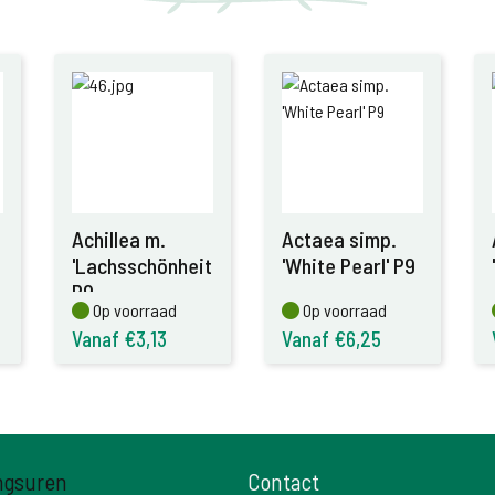
Achillea m.
Actaea simp.
'Lachsschönheit'
'White Pearl' P9
P9
Op voorraad
Op voorraad
Op voorraad
Op voorraad
Vanaf €3,13
Vanaf €6,25
ngsuren
Contact