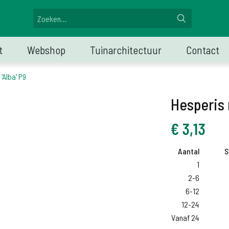
t
Webshop
Tuinarchitectuur
Contact
'Alba' P9
Hesperis 
€
3,13
Aantal
S
1
2-6
6-12
12-24
Vanaf 24