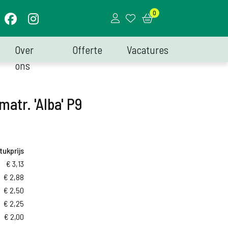
0
Over
Offerte
Vacatures
ons
matr. 'Alba' P9
tukprijs
€
3,13
€
2,88
€
2,50
€
2,25
€
2,00