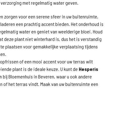
verzorging met regelmatig water geven.
en zorgen voor een serene sfeer in uw buitenruimte,
bladeren een prachtig accent bieden. Het onderhoud is
egelmatig water en geniet van weelderige bloei. Houd
t deze plant niet winterhard is, dus het is verstandig
te plaatsen voor gemakkelijke verplaatsing tijdens
en.
t opfrissen of een mooi accent voor uw terras wilt
iende plant is de ideale keuze. U kunt de
Hesperis
 bij Bloemenhuis in Beveren, waar u ook andere
in of het terras vindt. Maak van uw buitenruimte een