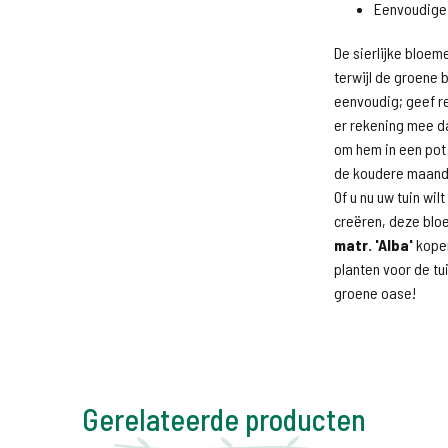
Eenvoudige 
De sierlijke bloem
terwijl de groene 
eenvoudig; geef r
er rekening mee da
om hem in een pot 
de koudere maand
Of u nu uw tuin wil
creëren, deze bloe
matr. 'Alba'
kopen
planten voor de tu
groene oase!
Gerelateerde producten