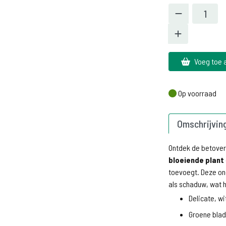
Voeg toe 
Op voorraad
Op voorraad
Omschrijvin
Ontdek de betove
bloeiende plant
toevoegt. Deze ond
als schaduw, wat h
Delicate, wi
Groene blad