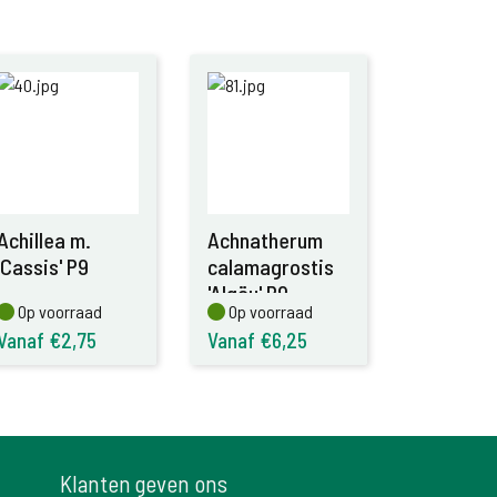
Achillea m.
Achnatherum
'Cassis' P9
calamagrostis
'Algäu' P9
Op voorraad
Op voorraad
Op voorraad
Op voorraad
Vanaf €2,75
Vanaf €6,25
Klanten geven ons