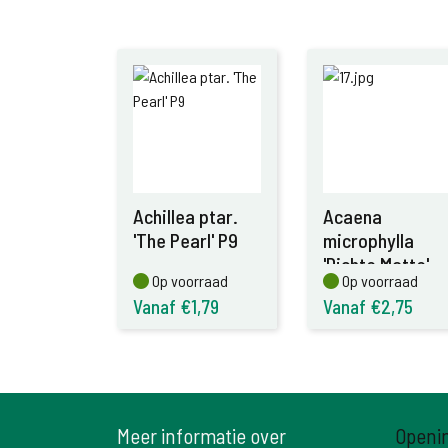
Achillea ptar.
Acaena
'The Pearl' P9
microphylla
'Dichte Matte'
Op voorraad
Op voorraad
Op voorraad
Op voorraad
P9
Vanaf €1,79
Vanaf €2,75
Meer informatie over
Openi