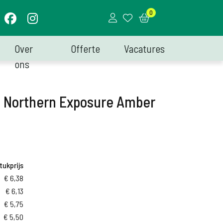
0
Over
Offerte
Vacatures
ons
 Northern Exposure Amber
tukprijs
€
6,38
€
6,13
€
5,75
€
5,50