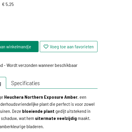
€
5,25
aan winkelmandje
Voeg toe aan favorieten
ad - Wordt verzonden wanneer beschikbaar
ad - Wordt verzonden wanneer beschikbaar
g
Specificaties
ige
Heuchera Northern Exposure Amber
, een
derhoudsvriendelijke plant die perfect is voor zowel
tuinen. Deze
bloeiende plant
gedijt uitstekend in
ls schaduw, wat hem
uitermate veelzijdig
maakt.
amberkleurige bladeren.