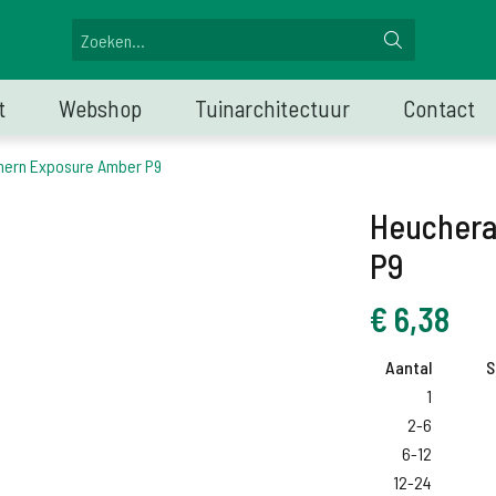
t
Webshop
Tuinarchitectuur
Contact
hern Exposure Amber P9
Heuchera
P9
€
6,38
Aantal
S
1
2-6
6-12
12-24