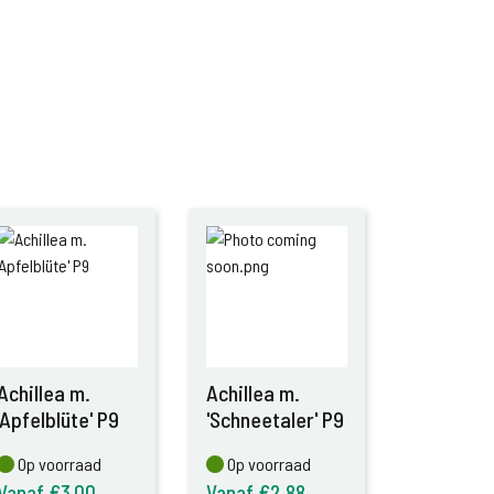
Achillea m.
Achillea m.
'Apfelblüte' P9
'Schneetaler' P9
Op voorraad
Op voorraad
Op voorraad
Op voorraad
Vanaf €3,00
Vanaf €2,88