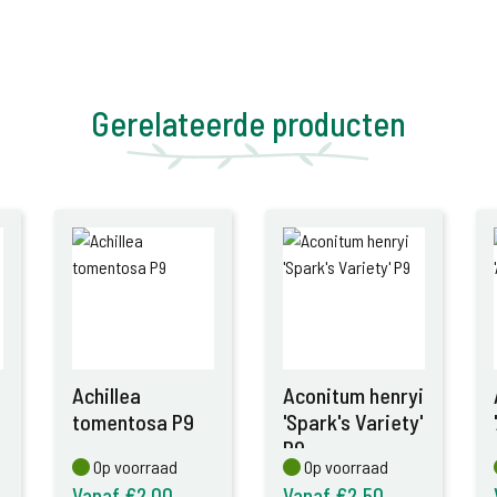
Gerelateerde producten
Achillea
Aconitum henryi
tomentosa P9
'Spark's Variety'
P9
Op voorraad
Op voorraad
Op voorraad
Op voorraad
Vanaf €2,00
Vanaf €2,50