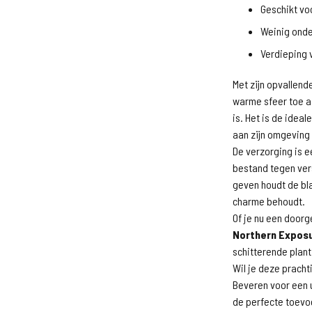
Geschikt vo
Weinig onde
Verdieping v
Met zijn opvallend
warme sfeer toe aa
is. Het is de idea
aan zijn omgeving 
De verzorging is e
bestand tegen ve
geven houdt de blad
charme behoudt.
Of je nu een doorg
Northern Expos
schitterende plant
Wil je deze prach
Beveren voor een u
de perfecte toevo