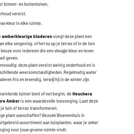
or binnen- en buitentuinen.
rhoud vereist.
an kleur in elke ruimte.
e
amberkleurige bladeren
voegt deze plant een
n elke omgeving, of het nu op je terras of in de tuin
le keuze voor iedereen die een vleugje kleur en leven
wil geven.
envoudig; deze plant vereist weinig onderhoud en is
rschillende weersomstandigheden. Regelmatig water
eren fris en levendig, terwijl hij in de winter zijn
ewinterde tuinier bent of net begint, de
Heuchera
ure Amber
is een waardevolle toevoeging. Laat deze
 je tuin of terras transformeren.
tige plant aanschaffen? Bezoek Bloemenhuis in
itgebreid assortiment aan tuinplanten, waar je zeker
eging voor jouw groene ruimte vindt.