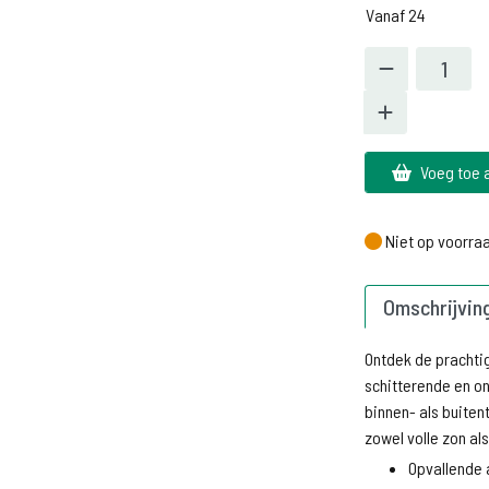
Vanaf 24
Voeg toe 
Niet op voorra
Niet op voorra
Omschrijvin
Ontdek de pracht
schitterende en on
binnen- als buiten
zowel volle zon a
Opvallende 