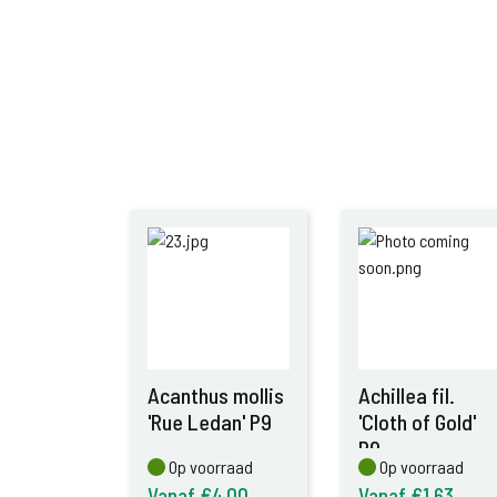
Acanthus mollis
Achillea fil.
'Rue Ledan' P9
'Cloth of Gold'
P9
Op voorraad
Op voorraad
Op voorraad
Op voorraad
Vanaf €4,00
Vanaf €1,63