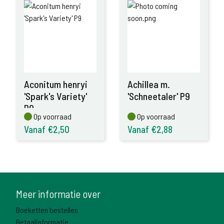
Aconitum henryi
Achillea m.
'Spark's Variety'
'Schneetaler' P9
P9
Op voorraad
Op voorraad
Op voorraad
Op voorraad
Vanaf €2,50
Vanaf €2,88
Meer informatie over
Boeketten bestellen
Betaalinformatie