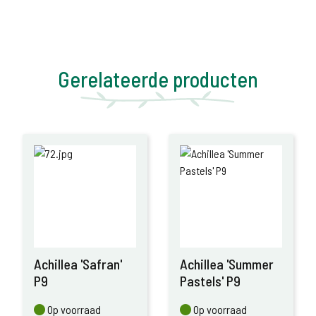
Gerelateerde producten
Achillea 'Safran'
Achillea 'Summer
P9
Pastels' P9
Op voorraad
Op voorraad
Op voorraad
Op voorraad