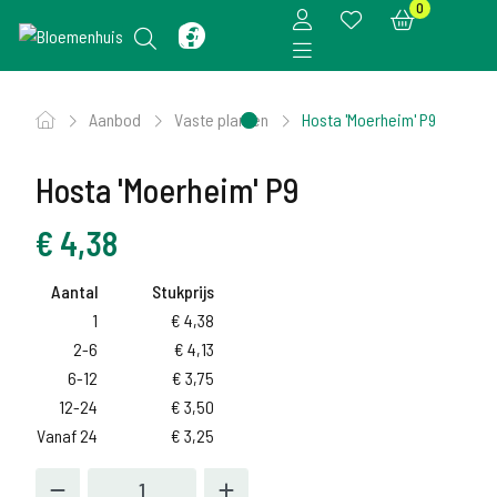
0
Aanbod
Vaste planten
Hosta 'Moerheim' P9
Hosta 'Moerheim' P9
€
4,38
Aantal
Stukprijs
1
€
4,38
2-6
€
4,13
6-12
€
3,75
12-24
€
3,50
Vanaf 24
€
3,25