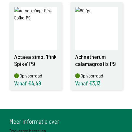
Actaea simp. 'Pink
Achnatherum
Spike' P9
calamagrostis P9
Op voorraad
Op voorraad
Op voorraad
Op voorraad
Vanaf €4,49
Vanaf €3,13
Meer informatie over
Boeketten bestellen