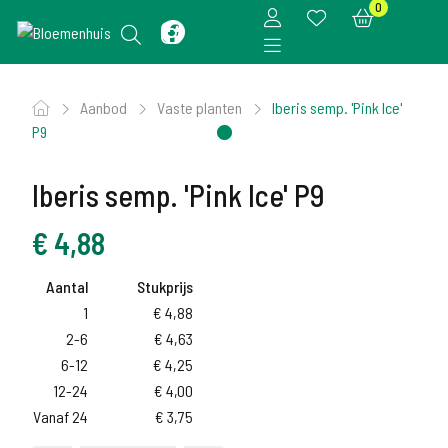
0
Aanbod
Vaste planten
Iberis semp. 'Pink Ice'
P9
Iberis semp. 'Pink Ice' P9
€
4,88
Aantal
Stukprijs
1
€
4,88
2-6
€
4,63
6-12
€
4,25
12-24
€
4,00
Vanaf 24
€
3,75