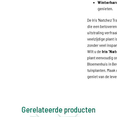
Winterhar
genieten.
De Iris 'Natchez T
die een betoverend
uitstraling verfra
veelzijdige plant i
zonder veel inspa
Wilt u de
Iris 'Na
plant eenvoudig on
Bloemenhuis in Be
tuinplanten. Maak
geniet van de leve
Gerelateerde producten