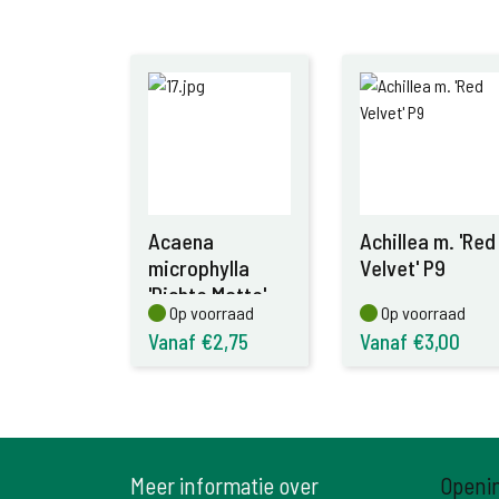
Acaena
Achillea m. 'Red
microphylla
Velvet' P9
'Dichte Matte'
Op voorraad
Op voorraad
Op voorraad
Op voorraad
P9
Vanaf €2,75
Vanaf €3,00
Meer informatie over
Openi