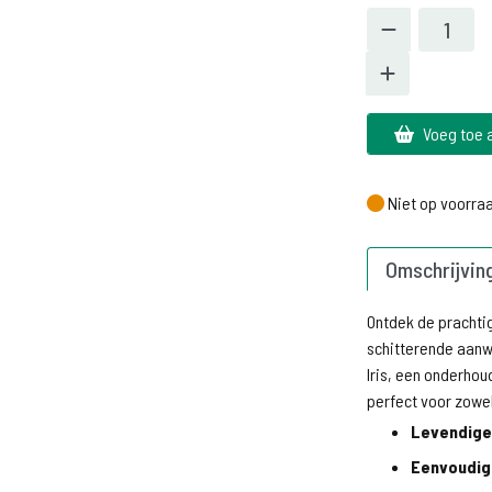
Voeg toe 
Niet op voorra
Niet op voorra
Omschrijvin
Ontdek de pracht
schitterende aanwi
Iris, een onderhoud
perfect voor zowel
Levendige
Eenvoudig