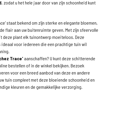
d
, zodat u het hele jaar door van zijn schoonheid kunt
race' staat bekend om zijn sterke en elegante bloemen,
e flair aan uw buitenruimte geven. Met zijn sfeervolle
ait deze plant elk tuinontwerp moeiteloos. Deze
s ideaal voor iedereen die een prachtige tuin wil
nning.
tchez Trace'
aanschaffen? U kunt deze schitterende
line bestellen of in de winkel bekijken. Bezoek
veren voor een breed aanbod van deze en andere
 uw tuin compleet met deze bloeiende schoonheid en
ndige kleuren en de gemakkelijke verzorging.