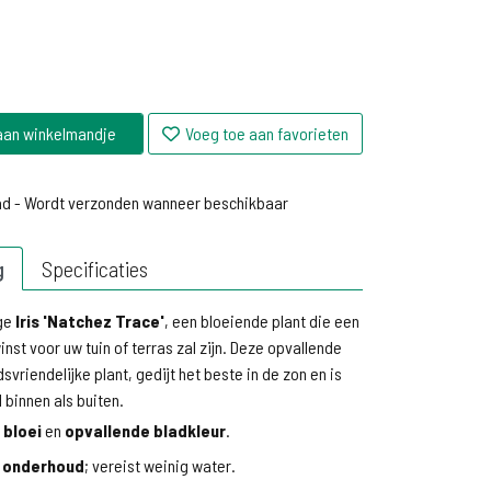
aan winkelmandje
Voeg toe aan favorieten
ad - Wordt verzonden wanneer beschikbaar
ad - Wordt verzonden wanneer beschikbaar
g
Specificaties
ige
Iris 'Natchez Trace'
, een bloeiende plant die een
nst voor uw tuin of terras zal zijn. Deze opvallende
svriendelijke plant, gedijt het beste in de zon en is
 binnen als buiten.
 bloei
en
opvallende bladkleur
.
 onderhoud
; vereist weinig water.