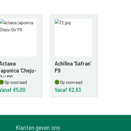
Actaea
Achillea 'Safran'
japonica 'Cheju-
P9
Do' P9
Op voorraad
Op voorraad
Op voorraad
Op voorraad
Vanaf €5,00
Vanaf €2,63
Klanten geven ons