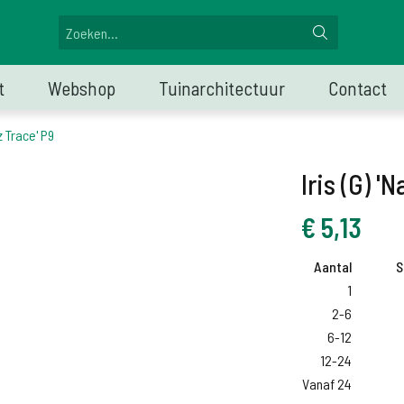
t
Webshop
Tuinarchitectuur
Contact
z Trace' P9
Iris (G) '
€
5,13
Aantal
S
1
2-6
6-12
12-24
Vanaf 24