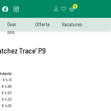
0
Over
Offerte
Vacatures
ons
Natchez Trace' P9
tukprijs
€
5,13
€
4,88
€
4,50
€
4,25
€
4,00