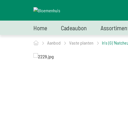
Home
Cadeaubon
Assortimen
Aanbod
Vaste planten
Iris (G) 'Natche