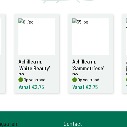
Achillea m.
Achillea m.
'White Beauty'
'Sammetriese'
P9
P9
Op voorraad
Op voorraad
Op voorraad
Op voorraad
Vanaf €2,75
Vanaf €2,75
ngsuren
Contact