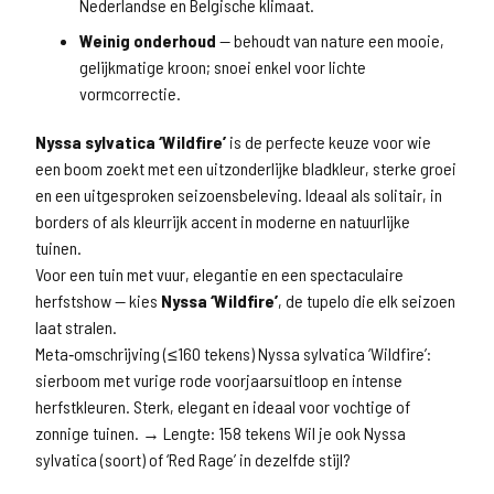
Nederlandse en Belgische klimaat.
Weinig onderhoud
— behoudt van nature een mooie,
gelijkmatige kroon; snoei enkel voor lichte
vormcorrectie.
Nyssa sylvatica ‘Wildfire’
is de perfecte keuze voor wie
een boom zoekt met een uitzonderlijke bladkleur, sterke groei
en een uitgesproken seizoensbeleving. Ideaal als solitair, in
borders of als kleurrijk accent in moderne en natuurlijke
tuinen.
Voor een tuin met vuur, elegantie en een spectaculaire
herfstshow — kies
Nyssa ‘Wildfire’
, de tupelo die elk seizoen
laat stralen.
Meta‑omschrijving (≤160 tekens) Nyssa sylvatica ‘Wildfire’:
sierboom met vurige rode voorjaarsuitloop en intense
herfstkleuren. Sterk, elegant en ideaal voor vochtige of
zonnige tuinen. → Lengte: 158 tekens Wil je ook Nyssa
sylvatica (soort) of ‘Red Rage’ in dezelfde stijl?