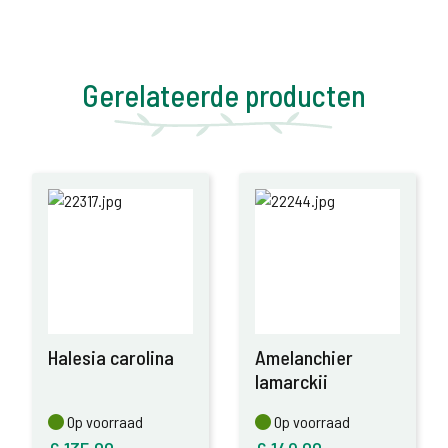
Gerelateerde producten
Halesia carolina
Amelanchier
lamarckii
Op voorraad
Op voorraad
Op voorraad
Op voorraad