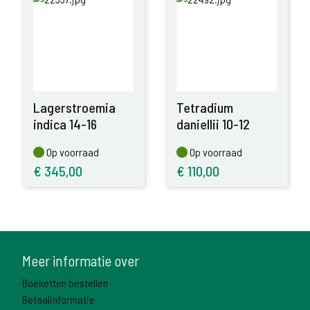
Lagerstroemia
Tetradium
indica 14-16
daniellii 10-12
Op voorraad
Op voorraad
Op voorraad
Op voorraad
€
345,00
€
110,00
Meer informatie over
Boeketten bestellen
Betaalinformatie