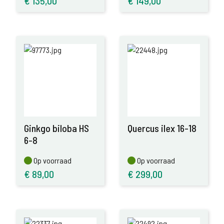
€
135,00
€
149,00
Ginkgo biloba HS
Quercus ilex 16-18
6-8
Op voorraad
Op voorraad
Op voorraad
Op voorraad
€
89,00
€
299,00