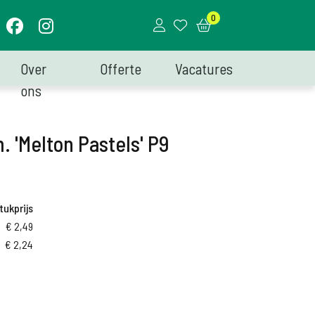
0
Over
Offerte
Vacatures
ons
. 'Melton Pastels' P9
tukprijs
€
2,49
€
2,24