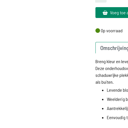
Voeg toe 
Op voorraad
Op voorraad
Omschrijvin
Breng kleur en lev
Deze onderhoudsvr
schaduwrijke plekk
als buiten.
Levende blo
Weelderig b
Aantrekkelij
Eenvoudig t