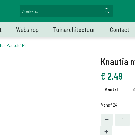
t
Webshop
Tuinarchitectuur
Contact
ton Pastels' P9
Knautia m
€
2,49
Aantal
S
1
Vanaf 24