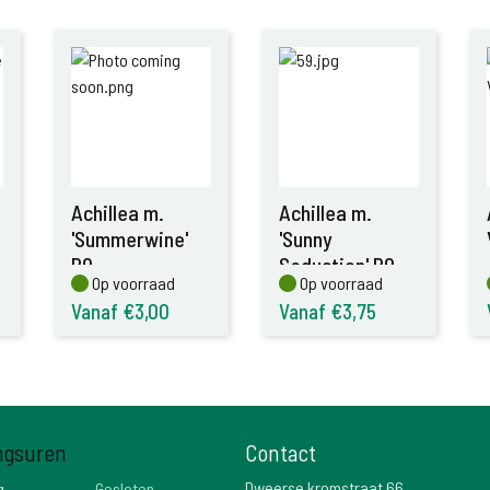
Achillea m.
Achillea m.
'Summerwine'
'Sunny
P9
Seduction' P9
Op voorraad
Op voorraad
Op voorraad
Op voorraad
Vanaf €3,00
Vanaf €3,75
ngsuren
Contact
Dweerse kromstraat 66
g
Gesloten