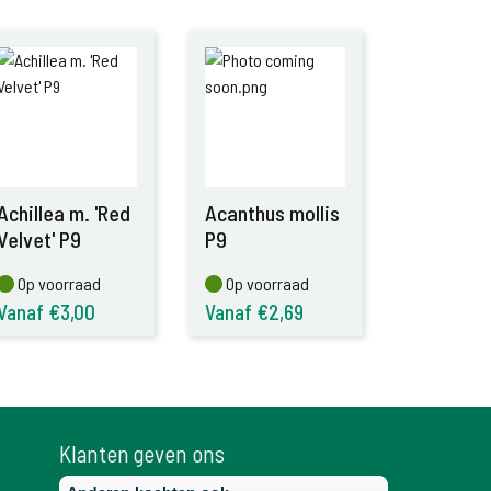
Achillea m. 'Red
Acanthus mollis
Velvet' P9
P9
Op voorraad
Op voorraad
Op voorraad
Op voorraad
Vanaf €3,00
Vanaf €2,69
Klanten geven ons