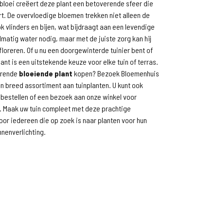
 bloei creëert deze plant een betoverende sfeer die
rt. De overvloedige bloemen trekken niet alleen de
 vlinders en bijen, wat bijdraagt aan een levendige
elmatig water nodig, maar met de juiste zorg kan hij
 floreren. Of u nu een doorgewinterde tuinier bent of
lant is een uitstekende keuze voor elke tuin of terras.
terende
bloeiende plant
kopen? Bezoek Bloemenhuis
n breed assortiment aan tuinplanten. U kunt ook
 bestellen of een bezoek aan onze winkel voor
s. Maak uw tuin compleet met deze prachtige
oor iedereen die op zoek is naar planten voor hun
nnenverlichting.