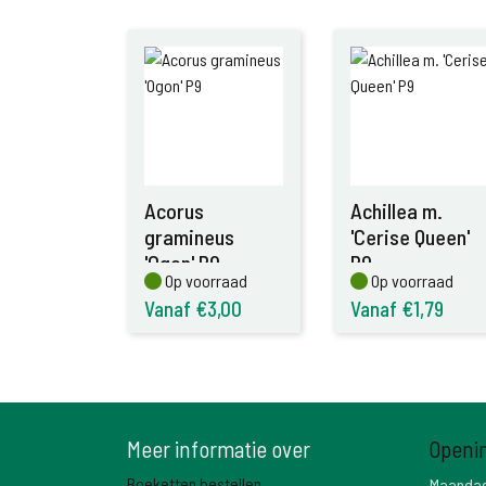
Acorus
Achillea m.
gramineus
'Cerise Queen'
'Ogon' P9
P9
Op voorraad
Op voorraad
Op voorraad
Op voorraad
Vanaf €3,00
Vanaf €1,79
Meer informatie over
Openi
Boeketten bestellen
Maanda