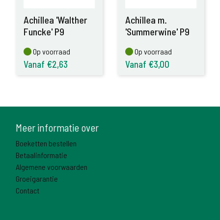
Achillea 'Walther
Achillea m.
Funcke' P9
'Summerwine' P9
Op voorraad
Op voorraad
Op voorraad
Op voorraad
Vanaf €2,63
Vanaf €3,00
Meer informatie over
Boeketten bestellen
Betaalinformatie
Algemene voorwaarden
Groeigarantie
Contact