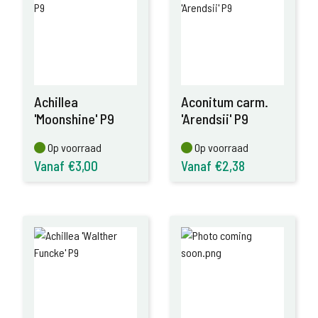
Achillea
Aconitum carm.
'Moonshine' P9
'Arendsii' P9
Op voorraad
Op voorraad
Op voorraad
Op voorraad
Vanaf €3,00
Vanaf €2,38