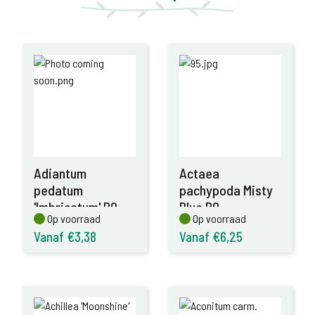
Adiantum
Actaea
pedatum
pachypoda Misty
'Imbricatum' P9
Blue P9
Op voorraad
Op voorraad
Op voorraad
Op voorraad
Vanaf €3,38
Vanaf €6,25