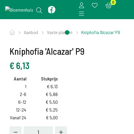
0
Aanbod
Vaste planten
Kniphofia 'Alcazar' P9
Kniphofia 'Alcazar' P9
€
6,13
Aantal
Stukprijs
1
€
6,13
2-6
€
5,88
6-12
€
5,50
12-24
€
5,25
Vanaf 24
€
5,00